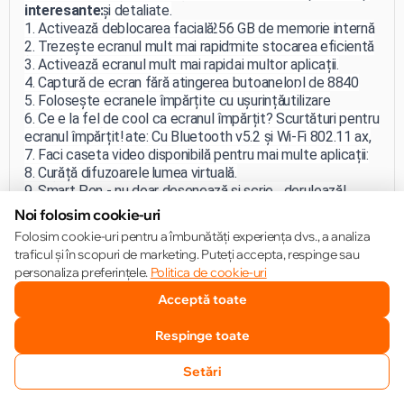
imagini clare și detaliate.
interesante:
Spațiu generos de stocare: Cu 256 GB de memorie internă
1. Activează deblocarea facială
și 8 GB de RAM, *Xiaomi Pad 6 permite stocarea eficientă
2. Trezește ecranul mult mai rapid
a datelor și utilizarea simultană a mai multor aplicații.
3. Activează ecranul mult mai rapid
*Durată lungă de viață a bateriei: Bateria Li-Pol de 8840
4. Captură de ecran fără atingerea butoanelor
mAh și încărcarea rapidă de 33 W asigură o utilizare
5. Folosește ecranele împărțite cu ușurință
îndelungată și o reîncărcare rapidă.
6. Ce e la fel de cool ca ecranul împărțit? Scurtături pentru
*Conexiuni avansate: Cu Bluetooth v5.2 și Wi-Fi 802.11 ax,
ecranul împărțit!
Xiaomi Pad 6 oferă conectivitate puternică pentru a te
7. Faci caseta video disponibilă pentru mai multe aplicații:
menține conectat la lumea virtuală.
8. Curăță difuzoarele
9. Smart Pen - nu doar desenează și scrie... derulează!
10. Ai tastatura? Configurează câteva scurtături
Noi folosim cookie-uri
Folosim cookie-uri pentru a îmbunătăți experiența dvs., a analiza
Un accesoriu pe care Xiaomi l-a lansat împreună cu Xiaomi
traficul și în scopuri de marketing. Puteți accepta, respinge sau
Pad 6 este o Husă Keyboard, care completează perfect
personaliza preferințele.
Politica de cookie-uri
tableta, pentru o eficiență maximă.
Vezi oferta aici!
Acceptă toate
Cumpără acum cea mai nouă tabletă Xiaomi Pad 6 în
https://mi.md/ro/xiaomi_pad_mi_md/xiaomi-pad-5-6256-
2023!
pearl-white
Respinge toate
Ai ocazia să primești Husa Keyboard CADOU!
*ofertă valabilă până la 30.09.2023
Setări
Citește mai mult
SUNĂ-NE
FAVORITE
CATALOG
COMPARĂ
COȘ