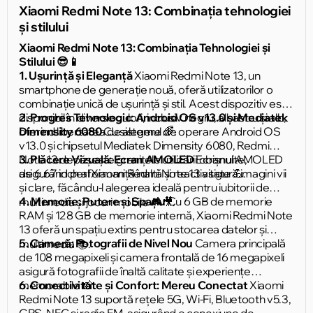
Xiaomi Redmi Note 13: Combinația tehnologiei
și stilului
Xiaomi Redmi Note 13: Combinația Tehnologiei și
Stilului 😎📱
1. Ușurință și Eleganță
Xiaomi Redmi Note 13, un
smartphone de generație nouă, oferă utilizatorilor o
combinație unică de ușurință și stil. Acest dispozitiv este
disponibil în diverse culori, inclusiv negru, albastru și alb,
2. Progres Tehnologic: Android OS v13.0 și Mediatek
oferind libertatea de alegere 🌈.
Dimensity 6080
Cu sistemul de operare Android OS
v13.0 și chipsetul Mediatek Dimensity 6080, Redmi
Note 13 depășește granițele utilizării obișnuite,
3. Plăcere Vizuală: Ecran AMOLED
Ecranul AMOLED
asigurând performanță înaltă și reactivitate 💪.
de 6.67 inch al Xiaomi Redmi Note 13 asigură imagini vii
și clare, făcându-l alegerea ideală pentru iubitorii de
4. Memorie: Putere și Spațiu
Cu 6 GB de memorie
multimedia și jocuri mobile 🎮🎥.
RAM și 128 GB de memorie internă, Xiaomi Redmi Note
13 oferă un spațiu extins pentru stocarea datelor și
5. Cameră: Fotografii de Nivel Nou
Camera principală
multimedia 📚.
de 108 megapixeli și camera frontală de 16 megapixeli
asigură fotografii de înaltă calitate și experiențe
memorabile 📸.
6. Conectivitate și Confort: Mereu Conectat
Xiaomi
Redmi Note 13 suportă rețele 5G, Wi-Fi, Bluetooth v5.3,