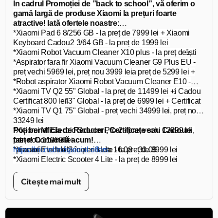
toate activitățile școlare și extrașcolare!
În cadrul Promoției de ”back to school”, vă oferim o
gamă largă de produse Xiaomi la prețuri foarte
atractive! Iată ofertele noastre:
*Xiaomi Pad 6 8/256 GB - la preț de 7999 lei +
Xiaomi
*Xiaomi Redmi A2
Keyboard
Cadou
3/64 GB - la preț de 1999 lei
*
*Xiaomi Robot Vacuum Cleaner X10 plus - la preț de
Xiaomi Redmi 12 4/128 GB
- la preț de 3499 lei + Căști
Cadou
17999 lei +
*Aspirator fara fir Xiaomi Vacuum Cleaner G9 Plus EU -
Xiaomi Vacuum Cleaner G9 Plus
Cadou
*Xiaomi Redmi Note 12 8/256 GB - la preț de 5299 lei +
preț vechi 5969 lei, preț nou 3999 lei
Căști Cadou
*Robot aspirator Xiaomi Robot Vacuum Cleaner E10 -
*Redmi Pad 4/128 GB - la preț de 4999 lei + Căști Cadou
preț vechi 3613 lei, preț nou 2999 lei
*Xiaomi TV Q2 55" Global - la preț de 11499 lei +
*Xiaomi TV A2 43" Global - la preț de 6999 lei +
Certificat 800 lei
Certificat
500 lei
*Xiaomi TV Q1 75" Global - preț vechi 34999 lei, preț nou
33249 lei
*Xiaomi Mi Electric Scooter Pro 2 - preț vechi 12999 lei,
Poți beneficia de Reduceri, Certificate sau Cadouri
preț nou 11959 lei
faine! Comandă acum!
*Xiaomi Electric Scooter 3 Lite - la preț de 8999 lei
*promoție valabilă în perioada 16.08 - 30.09
https://mi.md/ro/special-offers
*Xiaomi Electric Scooter 4 Lite - la preț de 8999 lei
*Xiaomi Mi Electric Scooter 3 - la preț de 9999 lei
*Xiaomi Mi Smart Electric Folding Bike - la preț de 17999
Citește mai mult
lei