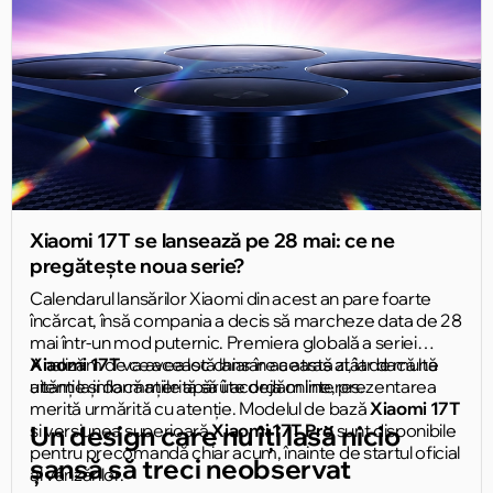
Xiaomi 17T se lansează pe 28 mai: ce ne
pregătește noua serie?
Calendarul lansărilor Xiaomi din acest an pare foarte
încărcat, însă compania a decis să marcheze data de 28
mai într-un mod puternic. Premiera globală a seriei
Xiaomi 17T
Analizăm de ce această lansare a atras atât de multă
va avea loc chiar în această zi, iar dacă ne
uităm la informațiile apărute deja online, prezentarea
atenție și dacă merită să îi acordăm interes.
merită urmărită cu atenție. Modelul de bază
Xiaomi 17T
și versiunea superioară
Un design care nu îți lasă nicio
Xiaomi 17T Pro
sunt disponibile
pentru precomandă chiar acum, înainte de startul oficial
șansă să treci neobservat
al vânzărilor.