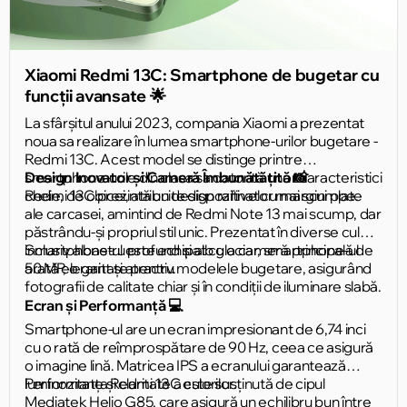
Xiaomi Redmi 13C: Smartphone de bugetar cu
funcții avansate 🌟
La sfârșitul anului 2023, compania Xiaomi a prezentat
noua sa realizare în lumea smartphone-urilor bugetare -
Redmi 13C. Acest model se distinge printre
smartphone-urile din clasa sa datorită unor caracteristici
Design Inovator și Cameră Îmbunătățită 📸
cheie, de obicei, atribuite dispozitivelor mai scumpe.
Redmi 13C prezintă un design rafinat cu margini plate
ale carcasei, amintind de Redmi Note 13 mai scump, dar
păstrându-și propriul stil unic. Prezentat în diverse culori,
inclusiv albastru profund și alb glaciar, smartphone-ul
Smartphone-ul este echipat cu o cameră principală de
arată elegant și atractiv.
50 MP, o raritate pentru modelele bugetare, asigurând
fotografii de calitate chiar și în condiții de iluminare slabă.
Ecran și Performanță 💻
Smartphone-ul are un ecran impresionant de 6,74 inci
cu o rată de reîmprospătare de 90 Hz, ceea ce asigură
o imagine lină. Matricea IPS a ecranului garantează
luminozitate și claritate a culorilor.
Performanța Redmi 13C este susținută de cipul
Mediatek Helio G85, care asigură un echilibru bun între