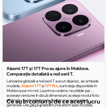
Xiaomi 17T și 17T Pro au ajuns în Moldova.
Comparație detaliată a noii serii T.
Lansarea globală a noii serii T a avut deja loc, iar ambele
modele,
Xiaomi 17T
și
17T Pro
, sunt deja disponibile în
Moldova pe mi.md. La prima vedere, noutățile par
aceeași versiune în două dimensiuni: același modul foto
distinctiv, același limbaj de design și aceeași idee
Ce au în comun și de ce acest lucru
generală. Dar dacă analizăm mai atent specificațiile,