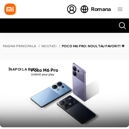
Romana
Toate rezultatele căutării [0 de produse]
PAGINA PRINCIPALĂ
NOUTĂȚI
POCO M6 PRO: NOUL TĂU FAVORIT! 🌟
ÎNAPOI LA BLOG