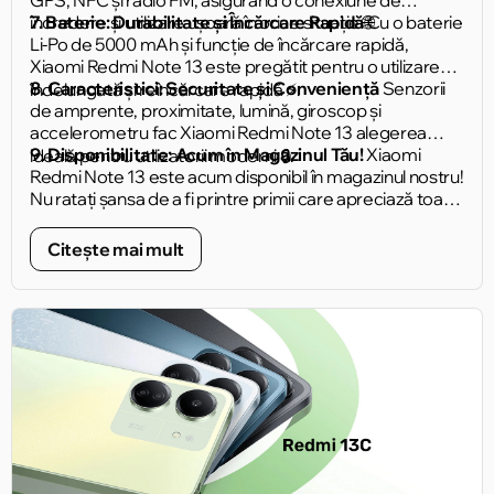
GPS, NFC și radio FM, asigurând o conexiune de
încredere și utilizare ușoară în orice situație 🌐.
7. Baterie: Durabilitate și Încărcare Rapidă
Cu o baterie
Li-Po de 5000 mAh și funcție de încărcare rapidă,
Xiaomi Redmi Note 13 este pregătit pentru o utilizare
8. Caracteristici: Securitate și Conveniență
Senzorii
îndelungată și reîncărcare rapidă ⚡️.
de amprente, proximitate, lumină, giroscop și
accelerometru fac Xiaomi Redmi Note 13 alegerea
9. Disponibilitate: Acum în Magazinul Tău!
Xiaomi
ideală pentru utilizatorii moderni 🔒.
Redmi Note 13 este acum disponibil în magazinul nostru!
Nu ratați șansa de a fi printre primii care apreciază toate
avantajele acestui dispozitiv uimitor 🛒.
Citește mai mult