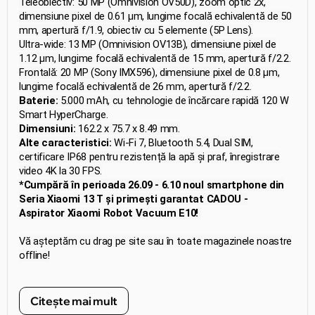
Teleobiectiv: 50 MP (Omnivision OV50D), zoom optic 2x,
dimensiune pixel de 0.61 μm, lungime focală echivalentă de 50
mm, apertură f/1.9, obiectiv cu 5 elemente (5P Lens).
Ultra-wide: 13 MP (Omnivision OV13B), dimensiune pixel de
1.12 μm, lungime focală echivalentă de 15 mm, apertură f/2.2.
Frontală: 20 MP (Sony IMX596), dimensiune pixel de 0.8 μm,
lungime focală echivalentă de 26 mm, apertură f/2.2.
Baterie:
5.000 mAh, cu tehnologie de încărcare rapidă 120 W
Smart HyperCharge.
Dimensiuni:
162.2 x 75.7 x 8.49 mm.
Alte caracteristici:
Wi-Fi 7, Bluetooth 5.4, Dual SIM,
certificare IP68 pentru rezistență la apă și praf, înregistrare
video 4K la 30 FPS.
*Cumpără în perioada 26.09 - 6.10 noul smartphone din
Seria Xiaomi 13 T și primești garantat CADOU -
Aspirator Xiaomi Robot Vacuum E10!
Vă așteptăm cu drag pe site sau în toate magazinele noastre
offline!
Citește mai mult