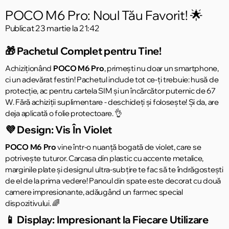
POCO M6 Pro: Noul Tău Favorit! 🌟
Publicat
23 martie la 21:42
🎁 Pachetul Complet pentru Tine!
Achiziționând
POCO M6 Pro
, primești nu doar un smartphone,
ci un adevărat festin! Pachetul include tot ce-ți trebuie: husă de
protecție, ac pentru cartela SIM și un încărcător puternic de 67
W. Fără achiziții suplimentare - deschideți și folosește! Și da, are
deja aplicată o folie protectoare. 👌
💜 Design: Vis În Violet
POCO M6 Pro
vine într-o nuanță bogată de violet, care se
potrivește tuturor. Carcasa din plastic cu accente metalice,
marginile plate și designul ultra-subțire te fac să te îndrăgostești
de el de la prima vedere! Panoul din spate este decorat cu două
camere impresionante, adăugând un farmec special
dispozitivului. 🌈
📱 Display: Impresionant la Fiecare Utilizare