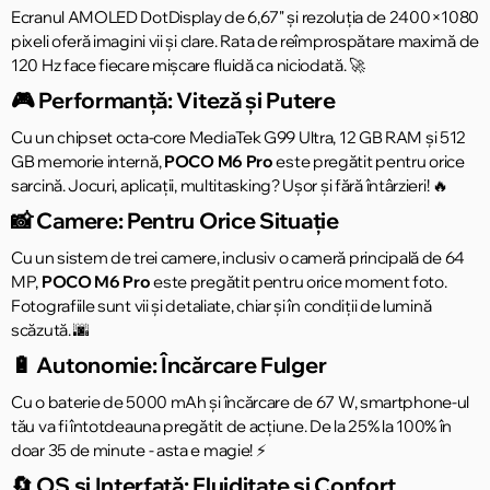
Ecranul AMOLED DotDisplay de 6,67" și rezoluția de 2400×1080
pixeli oferă imagini vii și clare. Rata de reîmprospătare maximă de
120 Hz face fiecare mișcare fluidă ca niciodată. 🚀
🎮 Performanță: Viteză și Putere
Cu un chipset octa-core MediaTek G99 Ultra, 12 GB RAM și 512
GB memorie internă,
POCO M6 Pro
este pregătit pentru orice
sarcină. Jocuri, aplicații, multitasking? Ușor și fără întârzieri! 🔥
📸 Camere: Pentru Orice Situație
Cu un sistem de trei camere, inclusiv o cameră principală de 64
MP,
POCO M6 Pro
este pregătit pentru orice moment foto.
Fotografiile sunt vii și detaliate, chiar și în condiții de lumină
scăzută. 🌆
🔋 Autonomie: Încărcare Fulger
Cu o baterie de 5000 mAh și încărcare de 67 W, smartphone-ul
tău va fi întotdeauna pregătit de acțiune. De la 25% la 100% în
doar 35 de minute - asta e magie! ⚡
🔄 OS și Interfață: Fluiditate și Confort