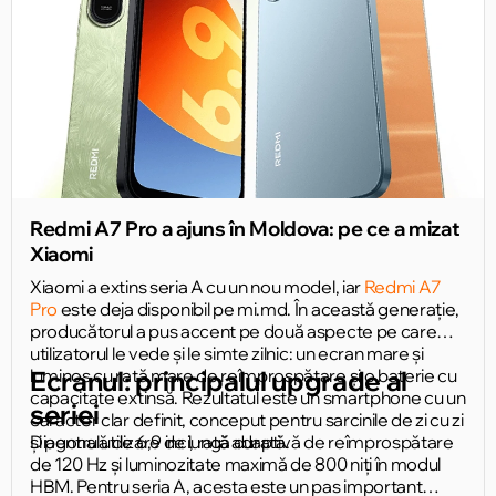
Redmi A7 Pro a ajuns în Moldova: pe ce a mizat
Xiaomi
Xiaomi a extins seria A cu un nou model, iar
Redmi A7
Pro
este deja disponibil pe mi.md. În această generație,
producătorul a pus accent pe două aspecte pe care
utilizatorul le vede și le simte zilnic: un ecran mare și
luminos cu rată mare de reîmprospătare și o baterie cu
Ecranul: principalul upgrade al
capacitate extinsă. Rezultatul este un smartphone cu un
seriei
caracter clar definit, conceput pentru sarcinile de zi cu zi
și pentru utilizare de lungă durată.
Diagonală de 6,9 inci, rată adaptivă de reîmprospătare
de 120 Hz și luminozitate maximă de 800 niți în modul
HBM. Pentru seria A, acesta este un pas important