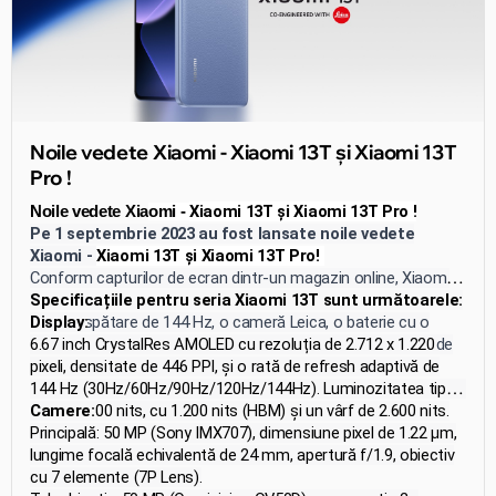
Noile vedete Xiaomi - Xiaomi 13T și Xiaomi 13T
Pro !
Xiaomi 13T și Xiaomi 13T Pro !
Noile vedete Xia
omi -
Pe 1 septembrie 2023 au fost lansate noile vedete
Xiaomi -
Xiaomi 13T și Xiaomi 13T Pro!
Conform capturilor de ecran dintr-un magazin online, Xiaomi
13T se bucură de un ecran AMOLED cu o rată de
Specificațiile pentru seria Xiaomi 13T sunt următoarele:
reîmprospătare de 144 Hz, o cameră Leica, o baterie cu o
Display:
capacitate de 5000 mAh și suport pentru încărcare rapidă de
6.67 inch CrystalRes AMOLED cu rezoluția de 2.712 x 1.220
67W. Xiaomi 13T Pro oferă, de asemenea, suport pentru
pixeli, densitate de 446 PPI, și o rată de refresh adaptivă de
încărcare rapidă de 120W. Ambele smartphone-uri rulează pe
144 Hz (30Hz/60Hz/90Hz/120Hz/144Hz). Luminozitatea tipică
platforma MIUI 14 și sunt livrate cu încărcătoare incluse.
este de 500 nits, cu 1.200 nits (HBM) și un vârf de 2.600 nits.
Camere:
Acesta acoperă 100% din gama de culori DCI-P3 și are o
Principală: 50 MP (Sony IMX707), dimensiune pixel de 1.22 μm,
adâncime de culoare de 10 biți.
lungime focală echivalentă de 24 mm, apertură f/1.9, obiectiv
cu 7 elemente (7P Lens).