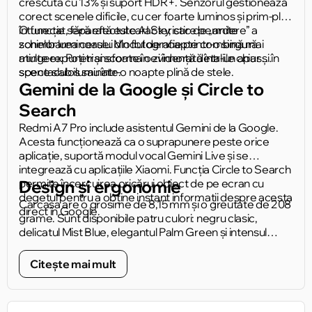
crescută cu 13% și suport HDR+. Senzorul gestionează
corect scenele dificile, cu cer foarte luminos și prim-plan
întunecat, fără efectul caracteristic de „ardere” a
O funcție separată este AI Sky, care permite
zonelor luminoase. Modul de noapte combină mai
schimbarea cerului din fotografie printr-o singură
multe expuneri și scoate în evidență detaliile chiar și în
atingere. Poți transforma o zi înnorată într-un apus
scene slab iluminate.
spectaculos sau într-o noapte plină de stele.
Gemini de la Google și Circle to
Search
Redmi A7 Pro include asistentul Gemini de la Google.
Acesta funcționează ca o suprapunere peste orice
aplicație, suportă modul vocal Gemini Live și se
integrează cu aplicațiile Xiaomi. Funcția Circle to Search
permite încercuirea oricărui obiect de pe ecran cu
Design și ergonomie
degetul pentru a obține instant informații despre acesta
Carcasa are o grosime de 8,15 mm și o greutate de 208
direct în Google.
grame. Sunt disponibile patru culori: negru clasic,
delicatul Mist Blue, elegantul Palm Green și intensul
Sunset Orange. Inelul prismatic din jurul camerei
reprezintă un detaliu discret, dar ușor recognoscibil al
Citește mai mult
panoului posterior.