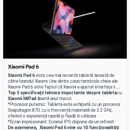
Xiaomi Pad 6
Xiaomi Pad 6
este cea mai recentă tabletă lansată de
către brandul Xiaomi. Una dintre caracteristicile cheie ale
Xiaomi Pad 6 este faptul că Xiaomi a ajustat interfața sa
MIUI pentru a funcționa mai bine pe tablete comparativ cu
Top 5 specificații tehnice importante despre tableta
Xiaomi Pad 5, lansată anul trecut.
Xiaomi MiPad 6:
*Procesor puternic: Tableta este echipată cu un procesor
Snapdragon 870, cu o frecvență maximală de 3.2 GHz,
oferind o experiență rapidă și fluidă în utilizare.
*Ecran impresionant: Ecranul IPS dispune de un refresh
rate de 144 Hz și o rezoluție de 2880 x 1800, asigurând
De asemenea, Xiaomi Pad 6 vine cu 10 funcționalități