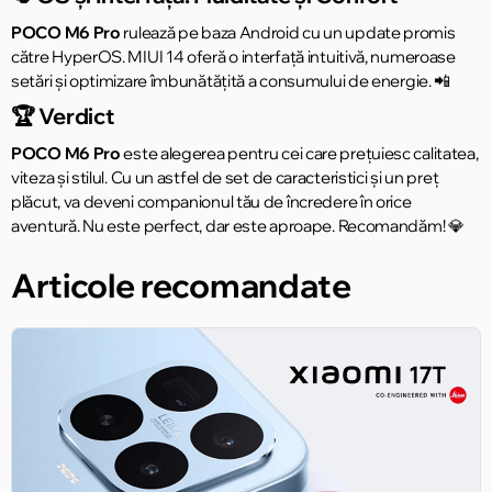
POCO M6 Pro
rulează pe baza Android cu un update promis
către HyperOS. MIUI 14 oferă o interfață intuitivă, numeroase
setări și optimizare îmbunătățită a consumului de energie. 📲
🏆 Verdict
POCO M6 Pro
este alegerea pentru cei care prețuiesc calitatea,
viteza și stilul. Cu un astfel de set de caracteristici și un preț
plăcut, va deveni companionul tău de încredere în orice
aventură. Nu este perfect, dar este aproape. Recomandăm! 💎
Articole recomandate