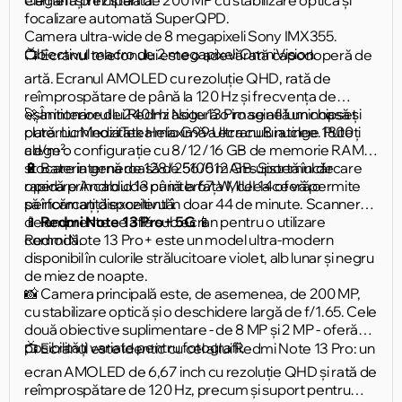
focalizare automată SuperQPD.
Camera ultra-wide de 8 megapixeli Sony IMX355.
Obiectivul macro de 2 megapixeli OmniVision.
📺 Ecranul telefonului este o adevărată capodoperă de
artă. Ecranul AMOLED cu rezoluție QHD, rată de
reîmprospătare de până la 120 Hz și frecvența de
eșantionare de 240 Hz asigură o imagine luminoasă și
🚀 În interiorul lui Redmi Note 13 Pro se află un chipset
clară. Luminozitatea maximă a ecranului atinge 1800
puternic MediaTek Helio G99 Ultra cu 8 nuclee. Puteți
cd/m².
alege o configurație cu 8/12/16 GB de memorie RAM și
stocare internă de 128/256/512 GB. Sistemul de
🔋 Bateria generoasă de 5100 mAh suportă încărcare
operare Android 13 cu interfața MIUI 14 oferă o
rapidă prin cablu de până la 67 W, ceea ce vă permite
performanță excelentă.
să încărcați dispozitivul în doar 44 de minute. Scannerul
de amprente se află sub ecran pentru o utilizare
📱
Redmi Note 13 Pro+ 5G
📱
comodă.
Redmi Note 13 Pro+ este un model ultra-modern
disponibil în culorile strălucitoare violet, alb lunar și negru
de miez de noapte.
📸 Camera principală este, de asemenea, de 200 MP,
cu stabilizare optică și o deschidere largă de f/1.65. Cele
două obiective suplimentare - de 8 MP și 2 MP - oferă
posibilități variate pentru fotografii.
📺 Ecranul este identic cu cel al lui Redmi Note 13 Pro: un
ecran AMOLED de 6,67 inch cu rezoluție QHD și rată de
reîmprospătare de 120 Hz, precum și suport pentru