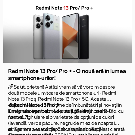
Redmi Note 13 Pro/ Pro + - O nouă eră în lumea
smartphone-urilor!
🌈 Salut, prieteni! Astăzi vrem să vă vorbim despre
două modele uimitoare de smartphone-uri - Redmi
Note 13 Pro și Redmi Note 13 Pro+ 5G. Aceste
dispozitive aduc o mulțime de îmbunătățiri și inovații în
🌟
Redmi Note 13 Pro
🌟
lumea electronicelor. Le puteți găsi deja pe site-ul
Designul elegant și modern al lui Redmi Note 13 Pro, cu
nostru! 🛒
forme unghiulare și o varietate de opțiuni de culori
(lavandă, verde pădure, negru de miez de noapte),
atrage imediat atenția. Carcasa din sticlă și plastic arată
📸 Camera acestui dispozitiv impresionează:
elegant și rezistentă.
Camera principală de 200 MP cu stabilizare optică și