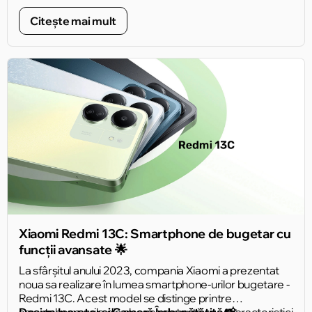
avantajele acestui dispozitiv uimitor 🛒.
Citește mai mult
Xiaomi Redmi 13C: Smartphone de bugetar cu
funcții avansate 🌟
La sfârșitul anului 2023, compania Xiaomi a prezentat
noua sa realizare în lumea smartphone-urilor bugetare -
Redmi 13C. Acest model se distinge printre
smartphone-urile din clasa sa datorită unor caracteristici
Design Inovator și Cameră Îmbunătățită 📸