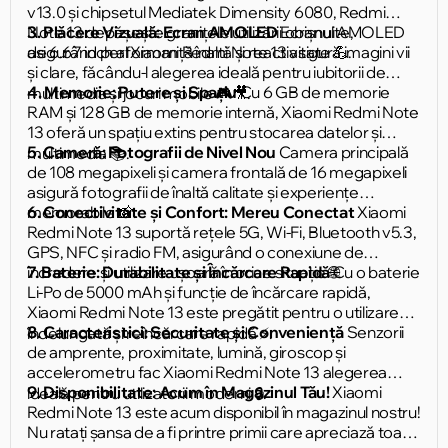
v13.0 și chipsetul Mediatek Dimensity 6080, Redmi
Note 13 depășește granițele utilizării obișnuite,
3. Plăcere Vizuală: Ecran AMOLED
Ecranul AMOLED
asigurând performanță înaltă și reactivitate 💪.
de 6.67 inch al Xiaomi Redmi Note 13 asigură imagini vii
și clare, făcându-l alegerea ideală pentru iubitorii de
4. Memorie: Putere și Spațiu
Cu 6 GB de memorie
multimedia și jocuri mobile 🎮🎥.
RAM și 128 GB de memorie internă, Xiaomi Redmi Note
13 oferă un spațiu extins pentru stocarea datelor și
5. Cameră: Fotografii de Nivel Nou
Camera principală
multimedia 📚.
de 108 megapixeli și camera frontală de 16 megapixeli
asigură fotografii de înaltă calitate și experiențe
memorabile 📸.
6. Conectivitate și Confort: Mereu Conectat
Xiaomi
Redmi Note 13 suportă rețele 5G, Wi-Fi, Bluetooth v5.3,
GPS, NFC și radio FM, asigurând o conexiune de
încredere și utilizare ușoară în orice situație 🌐.
7. Baterie: Durabilitate și Încărcare Rapidă
Cu o baterie
Li-Po de 5000 mAh și funcție de încărcare rapidă,
Xiaomi Redmi Note 13 este pregătit pentru o utilizare
8. Caracteristici: Securitate și Conveniență
Senzorii
îndelungată și reîncărcare rapidă ⚡️.
de amprente, proximitate, lumină, giroscop și
accelerometru fac Xiaomi Redmi Note 13 alegerea
9. Disponibilitate: Acum în Magazinul Tău!
Xiaomi
ideală pentru utilizatorii moderni 🔒.
Redmi Note 13 este acum disponibil în magazinul nostru!
Nu ratați șansa de a fi printre primii care apreciază toate