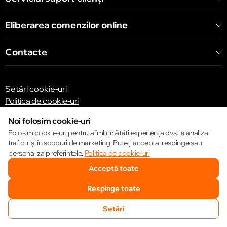
Eliberarea comenzilor online
Contacte
Setări cookie-uri
Politica de cookie-uri
Noi folosim cookie-uri
Folosim cookie-uri pentru a îmbunătăți experiența dvs., a analiza
traficul și în scopuri de marketing. Puteți accepta, respinge sau
personaliza preferințele.
Politica de cookie-uri
© 2013 – 2026 ECOM
Acceptă toate
Respinge toate
Setări
SUNĂ-NE
FAVORITE
CATALOG
COMPARĂ
COȘ