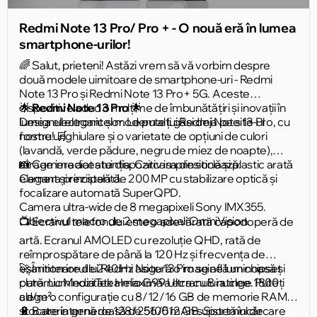
Redmi Note 13 Pro/ Pro + - O nouă eră în lumea
smartphone-urilor!
🌈 Salut, prieteni! Astăzi vrem să vă vorbim despre
două modele uimitoare de smartphone-uri - Redmi
Note 13 Pro și Redmi Note 13 Pro+ 5G. Aceste
dispozitive aduc o mulțime de îmbunătățiri și inovații în
🌟
Redmi Note 13 Pro
🌟
lumea electronicelor. Le puteți găsi deja pe site-ul
Designul elegant și modern al lui Redmi Note 13 Pro, cu
nostru! 🛒
forme unghiulare și o varietate de opțiuni de culori
(lavandă, verde pădure, negru de miez de noapte),
atrage imediat atenția. Carcasa din sticlă și plastic arată
📸 Camera acestui dispozitiv impresionează:
elegant și rezistentă.
Camera principală de 200 MP cu stabilizare optică și
focalizare automată SuperQPD.
Camera ultra-wide de 8 megapixeli Sony IMX355.
Obiectivul macro de 2 megapixeli OmniVision.
📺 Ecranul telefonului este o adevărată capodoperă de
artă. Ecranul AMOLED cu rezoluție QHD, rată de
reîmprospătare de până la 120 Hz și frecvența de
eșantionare de 240 Hz asigură o imagine luminoasă și
🚀 În interiorul lui Redmi Note 13 Pro se află un chipset
clară. Luminozitatea maximă a ecranului atinge 1800
puternic MediaTek Helio G99 Ultra cu 8 nuclee. Puteți
cd/m².
alege o configurație cu 8/12/16 GB de memorie RAM și
stocare internă de 128/256/512 GB. Sistemul de
🔋 Bateria generoasă de 5100 mAh suportă încărcare