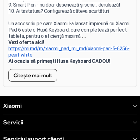
9. Smart Pen - nu doar desenează și scrie... derulează!
10. Ai tastatura? Configurează câteva scurtături
Un accesoriu pe care Xiaomi l-a lansat împreună cu Xiaomi
Pad 6 este o Husă Keyboard, care completează perfect
tableta, pentru o eficiență maximă.
Vezi oferta aici!
Cumpără acum cea mai nouă tabletă Xiaomi Pad 6 în
https://mi.md/ro/xiaomi_pad_mi_md/xiaomi-pad-5-6256-
2023!
pearl-white
Ai ocazia să primești Husa Keyboard CADOU!
*ofertă valabilă până la 30.09.2023
Citește mai mult
Xiaomi
Servicii
Serviciul suport clienţi