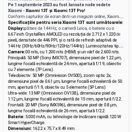
Pe 1 septembrie 2023 au fost lansate noile vedete
Xiaomi -
Xiaomi 13T și Xiaomi 13T Pro!
Conform capturilor de ecran dintr-un magazin online, Xiaomi
13T se bucură de un ecran AMOLED cu o rată de
Specificațiile pentru seria Xiaomi 13T sunt următoarele:
reîmprospătare de 144 Hz, o cameră Leica, o baterie cu o
Display:
capacitate de 5000 mAh și suport pentru încărcare rapidă de
6.67 inch CrystalRes AMOLED cu rezoluția de 2.712 x 1.220
67W. Xiaomi 13T Pro oferă, de asemenea, suport pentru
pixeli, densitate de 446 PPI, și o rată de refresh adaptivă de
încărcare rapidă de 120W. Ambele smartphone-uri rulează pe
144 Hz (30Hz/60Hz/90Hz/120Hz/144Hz). Luminozitatea tipică
platforma MIUI 14 și sunt livrate cu încărcătoare incluse.
este de 500 nits, cu 1.200 nits (HBM) și un vârf de 2.600 nits.
Camere:
Acesta acoperă 100% din gama de culori DCI-P3 și are o
Principală: 50 MP (Sony IMX707), dimensiune pixel de 1.22 μm,
adâncime de culoare de 10 biți.
lungime focală echivalentă de 24 mm, apertură f/1.9, obiectiv
cu 7 elemente (7P Lens).
Teleobiectiv: 50 MP (Omnivision OV50D), zoom optic 2x,
dimensiune pixel de 0.61 μm, lungime focală echivalentă de 50
mm, apertură f/1.9, obiectiv cu 5 elemente (5P Lens).
Ultra-wide: 13 MP (Omnivision OV13B), dimensiune pixel de
1.12 μm, lungime focală echivalentă de 15 mm, apertură f/2.2.
Frontală: 20 MP (Sony IMX596), dimensiune pixel de 0.8 μm,
lungime focală echivalentă de 26 mm, apertură f/2.2.
Baterie:
5.000 mAh, cu tehnologie de încărcare rapidă 120 W
Smart HyperCharge.
Dimensiuni:
162.2 x 75.7 x 8.49 mm.