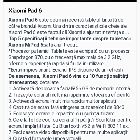
Xiaomi Pad 6
Xiaomi Pad 6
este cea mai recentă tabletă lansată de
către brandul Xiaomi. Una dintre caracteristicile cheie ale
Xiaomi Pad 6 este faptul că Xiaomi a ajustat interfața sa
MIUI pentru a funcționa mai bine pe tablete comparativ cu
Top 5 specificații tehnice importante despre tableta
Xiaomi Pad 5, lansată anul trecut.
Xiaomi MiPad 6:
*Procesor puternic: Tableta este echipată cu un procesor
Snapdragon 870, cu o frecvență maximală de 3.2 GHz,
oferind o experiență rapidă și fluidă în utilizare.
*Ecran impresionant: Ecranul IPS dispune de un refresh
rate de 144 Hz și o rezoluție de 2880 x 1800, asigurând
De asemenea, Xiaomi Pad 6 vine cu 10 funcționalități
imagini clare și detaliate.
interesante:
Spațiu generos de stocare: Cu 256 GB de memorie internă
1. Activează deblocarea facială
și 8 GB de RAM, *Xiaomi Pad 6 permite stocarea eficientă
2. Trezește ecranul mult mai rapid
a datelor și utilizarea simultană a mai multor aplicații.
3. Activează ecranul mult mai rapid
*Durată lungă de viață a bateriei: Bateria Li-Pol de 8840
4. Captură de ecran fără atingerea butoanelor
mAh și încărcarea rapidă de 33 W asigură o utilizare
5. Folosește ecranele împărțite cu ușurință
îndelungată și o reîncărcare rapidă.
6. Ce e la fel de cool ca ecranul împărțit? Scurtături pentru
*Conexiuni avansate: Cu Bluetooth v5.2 și Wi-Fi 802.11 ax,
ecranul împărțit!
Xiaomi Pad 6 oferă conectivitate puternică pentru a te
7. Faci caseta video disponibilă pentru mai multe aplicații:
menține conectat la lumea virtuală.
8. Curăță difuzoarele