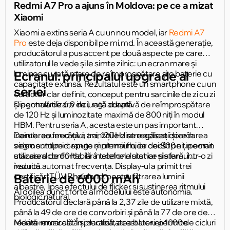
Redmi A7 Pro a ajuns în Moldova: pe ce a mizat
Xiaomi
Xiaomi a extins seria A cu un nou model, iar
Redmi A7
Pro
este deja disponibil pe mi.md. În această generație,
producătorul a pus accent pe două aspecte pe care
utilizatorul le vede și le simte zilnic: un ecran mare și
luminos cu rată mare de reîmprospătare și o baterie cu
Ecranul: principalul upgrade al
capacitate extinsă. Rezultatul este un smartphone cu un
seriei
caracter clar definit, conceput pentru sarcinile de zi cu zi
și pentru utilizare de lungă durată.
Diagonală de 6,9 inci, rată adaptivă de reîmprospătare
de 120 Hz și luminozitate maximă de 800 niți în modul
HBM. Pentru seria A, acesta este un pas important
înainte: acum câțiva ani, 120 Hz se regăsea doar în
Derularea feed-ului, tranzițiile dintre aplicații și redarea
segmentul mid-range și premium, iar cei 800 niți permit
video sunt percepute mult mai fluide decât pe un ecran
utilizarea confortabilă a telefonului chiar și afară, într-o zi
standard de 60 Hz, iar în scenele statice sistemul
însorită.
reduce automat frecvența. Display-ul a primit trei
certificări TÜV Rheinland: pentru filtrarea luminii
Baterie de 6000 mAh
albastre, lipsa efectului de flicker și susținerea ritmului
Al doilea punct forte al modelului este autonomia.
biologic natural.
Producătorul declară până la 2,37 zile de utilizare mixtă,
până la 49 de ore de convorbiri și până la 77 de ore de
redare muzicală. În practică, acest lucru permite
Merită remarcată și durabilitatea bateriei: 1000 de cicluri