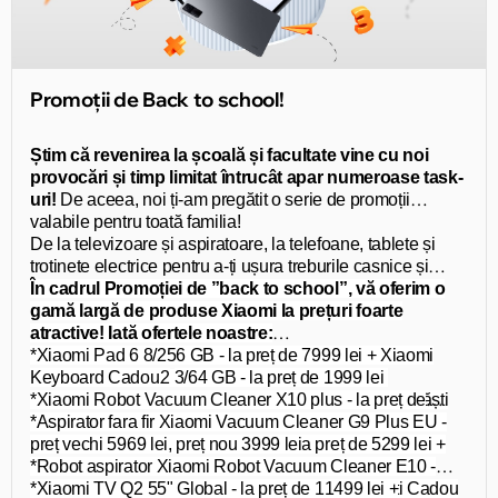
Promoții de Back to school!
Știm că revenirea la școală și facultate vine cu noi
provocări și timp limitat întrucât apar numeroase task-
uri!
De aceea, noi ți-am pregătit o serie de promoții
valabile pentru toată familia!
De la televizoare și aspiratoare, la telefoane, tablete și
trotinete electrice pentru a-ți ușura treburile casnice și
toate activitățile școlare și extrașcolare!
În cadrul Promoției de ”back to school”, vă oferim o
gamă largă de produse Xiaomi la prețuri foarte
atractive! Iată ofertele noastre:
*Xiaomi Pad 6 8/256 GB - la preț de 7999 lei +
Xiaomi
*Xiaomi Redmi A2
Keyboard
Cadou
3/64 GB - la preț de 1999 lei
*
*Xiaomi Robot Vacuum Cleaner X10 plus - la preț de
Xiaomi Redmi 12 4/128 GB
- la preț de 3499 lei + Căști
Cadou
17999 lei +
*Aspirator fara fir Xiaomi Vacuum Cleaner G9 Plus EU -
Xiaomi Vacuum Cleaner G9 Plus
Cadou
*Xiaomi Redmi Note 12 8/256 GB - la preț de 5299 lei +
preț vechi 5969 lei, preț nou 3999 lei
Căști Cadou
*Robot aspirator Xiaomi Robot Vacuum Cleaner E10 -
*Redmi Pad 4/128 GB - la preț de 4999 lei + Căști Cadou
preț vechi 3613 lei, preț nou 2999 lei
*Xiaomi TV Q2 55" Global - la preț de 11499 lei +