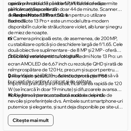
operare Android 13 cu interfața MIUI 14 oferă o
rapidă prin cablu de până la 67 W, ceea ce vă permite
performanță excelentă.
să încărcați dispozitivul în doar 44 de minute. Scannerul
de amprente se află sub ecran pentru o utilizare
📱
Redmi Note 13 Pro+ 5G
📱
comodă.
Redmi Note 13 Pro+ este un model ultra-modern
disponibil în culorile strălucitoare violet, alb lunar și negru
de miez de noapte.
📸 Camera principală este, de asemenea, de 200 MP,
cu stabilizare optică și o deschidere largă de f/1.65. Cele
două obiective suplimentare - de 8 MP și 2 MP - oferă
posibilități variate pentru fotografii.
📺 Ecranul este identic cu cel al lui Redmi Note 13 Pro: un
ecran AMOLED de 6,67 inch cu rezoluție QHD și rată de
reîmprospătare de 120 Hz, precum și suport pentru
Dolby Vision și HDR10+. Acest ecran vă permite să vă
🔒 Avantajele acestui model includ protecția IP68
bucurați de conținut colorat și de calitate.
împotriva prafului și a umezelii, încărcarea rapidă de 120
W (se încarcă în doar 19 minute) și difuzoarele avansate
Dolby Atmos pentru o calitate audio excelentă.
📲 Alegerea între aceste două modele depinde de
nevoile și preferințele dvs. Ambele sunt smartphone-uri
puternice și elegante, și sunt deja disponibile pe site-ul
nostru! Faceți-vă alegerea și bucurați-vă de tehnologia
avansată de la Xiaomi. 🌐
Citește mai mult