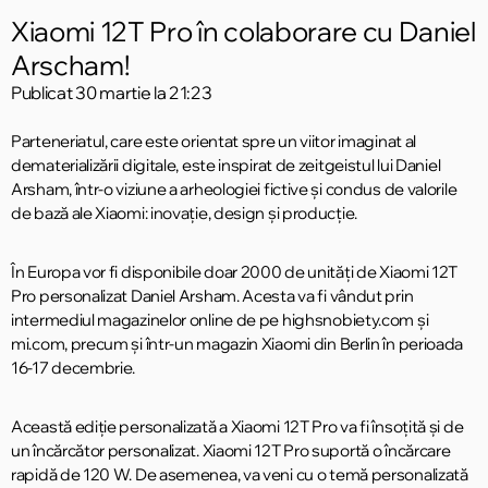
Xiaomi 12T Pro în colaborare cu Daniel
Arscham!
Publicat
30 martie la 21:23
Parteneriatul, care este orientat spre un viitor imaginat al
dematerializării digitale, este inspirat de zeitgeistul lui Daniel
Arsham, într-o viziune a arheologiei fictive și condus de valorile
de bază ale Xiaomi: inovație, design și producție.
În Europa vor fi disponibile doar 2000 de unități de Xiaomi 12T
Pro personalizat Daniel Arsham. Acesta va fi vândut prin
intermediul magazinelor online de pe highsnobiety.com și
mi.com, precum și într-un magazin Xiaomi din Berlin în perioada
16-17 decembrie.
Această ediție personalizată a Xiaomi 12T Pro va fi însoțită și de
un încărcător personalizat. Xiaomi 12T Pro suportă o încărcare
rapidă de 120 W. De asemenea, va veni cu o temă personalizată