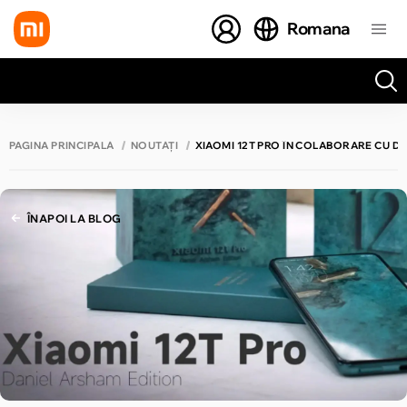
Romana
Toate rezultatele căutării [0 de produse]
PAGINA PRINCIPALĂ
NOUTĂȚI
XIAOMI 12T PRO ÎN COLABORARE CU D
ÎNAPOI LA BLOG