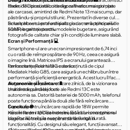
cheie, de obicei, atribuite dispozitivelor mai scumpe.
Redmi 13C prezintă un design rafinat cu margini plate
ale carcasei, amintind de Redmi Note 13 mai scump, dar
păstrându-și propriul stil unic. Prezentat în diverse culori,
inclusiv albastru profund și alb glaciar, smartphone-ul
Smartphone-ul este echipat cu o cameră principală de
arată elegant și atractiv.
50 MP, o raritate pentru modelele bugetare, asigurând
fotografii de calitate chiar și în condiții de iluminare slabă.
Ecran și Performanță 💻
Smartphone-ul are un ecran impresionant de 6,74 inci
cu o rată de reîmprospătare de 90 Hz, ceea ce asigură
o imagine lină. Matricea IPS a ecranului garantează
luminozitate și claritate a culorilor.
Performanța Redmi 13C este susținută de cipul
Mediatek Helio G85, care asigură un echilibru bun între
performanță și eficiență energetică. Acest lucru îl face
alegerea ideală pentru utilizare zilnică, de la vizionarea
Autonomie și Încărcare 🔋
multimedia până la jocuri.
Una dintre punctele forte ale Redmi 13C este
autonomia sa. Datorită bateriei de 5000 mAh, telefonul
poate funcționa până la două zile fără reîncărcare.
Suportul pentru încărcare rapidă de 18W permite
Concluzie 🌐
reîncărcarea rapidă a bateriei, făcându-l companionul
Xiaomi Redmi 13C demonstrează că un smartphone
ideal în călătorii și la evenimente de lungă durată.
bugetar nu trebuie neapărat să fie limitat în
funcționalități. Cu designul său elegant, funcții avansate
ale camerei și performanță excelentă, devine o alegere
🛒 Xiaomi Redmi 13C este acum disponibil pentru