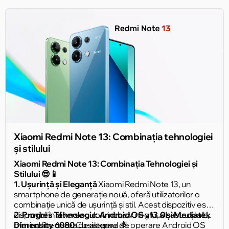
Xiaomi Redmi Note 13: Combinația tehnologiei
și stilului
Xiaomi Redmi Note 13: Combinația Tehnologiei și
Stilului 😎📱
1. Ușurință și Eleganță
Xiaomi Redmi Note 13, un
smartphone de generație nouă, oferă utilizatorilor o
combinație unică de ușurință și stil. Acest dispozitiv este
disponibil în diverse culori, inclusiv negru, albastru și alb,
2. Progres Tehnologic: Android OS v13.0 și Mediatek
oferind libertatea de alegere 🌈.
Dimensity 6080
Cu sistemul de operare Android OS