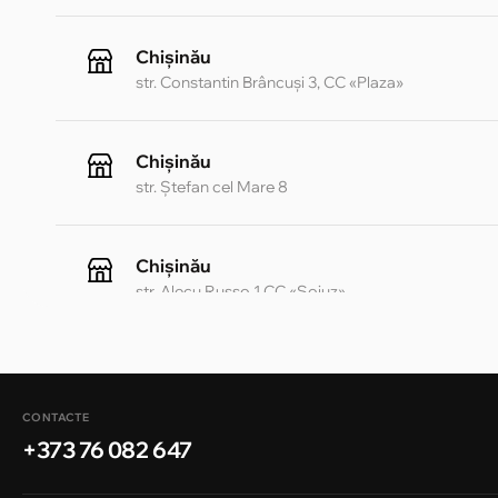
Chișinău
str. Constantin Brâncuși 3, CC «Plaza»
Chișinău
str. Ștefan cel Mare 8
Chișinău
str. Alecu Russo 1 CC «Soiuz»
Chișinău
str. A. Pușkin 32
CONTACTE
+373 76 082 647
Chișinău