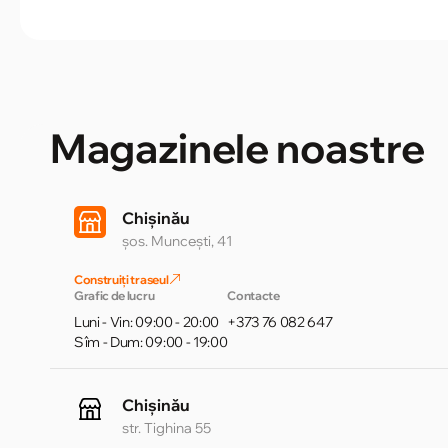
Magazinele noastre
Chișinău
șos. Muncești, 41
Construiți traseul
Grafic de lucru
Contacte
Luni - Vin: 09:00 - 20:00
+373 76 082 647
Sîm - Dum: 09:00 - 19:00
Chișinău
str. Tighina 55