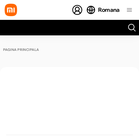
Romana
Toate rezultatele căutării [0 de produse]
PAGINA PRINCIPALĂ