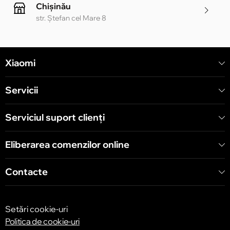
Chișinău
str. Ștefan cel Mare 8
Chișinău
Xiaomi
str. Alecu Russo 1 CC «Soiuz»
Servicii
Chișinău
str. A. Pușkin 32
Serviciul suport clienţi
Eliberarea comenzilor online
Chișinău
str. Arborilor 21, CC «Shopping MallDova»
Contacte
Setări cookie-uri
Politica de cookie-uri