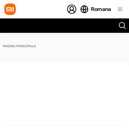
Romana
Toate rezultatele căutării [0 de produse]
PAGINA PRINCIPALĂ