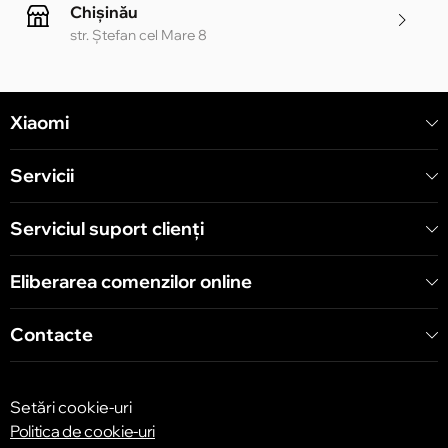
Chișinău
str. Ștefan cel Mare 8
Chișinău
Xiaomi
str. Alecu Russo 1 CC «Soiuz»
Servicii
Chișinău
str. A. Pușkin 32
Serviciul suport clienţi
Eliberarea comenzilor online
Chișinău
str. Arborilor 21, CC «Shopping MallDova»
Contacte
Setări cookie-uri
Politica de cookie-uri