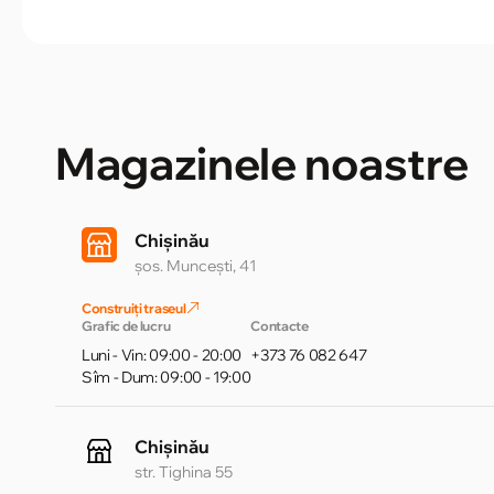
Magazinele noastre
Chișinău
șos. Muncești, 41
Construiți traseul
Grafic de lucru
Contacte
Luni - Vin: 09:00 - 20:00
+373 76 082 647
Sîm - Dum: 09:00 - 19:00
Chișinău
str. Tighina 55