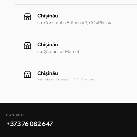
Chișinău
str. Constantin Brâncuși 3, CC «Plaza»
Chișinău
str. Ștefan cel Mare 8
Chișinău
str. Alecu Russo 1 CC «Soiuz»
Chișinău
str. A. Pușkin 32
CONTACTE
+373 76 082 647
Chișinău