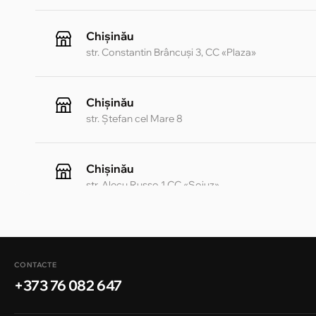
Chișinău
str. Constantin Brâncuși 3, CC «Plaza»
Chișinău
str. Ștefan cel Mare 8
Chișinău
str. Alecu Russo 1 CC «Soiuz»
Chișinău
str. A. Pușkin 32
CONTACTE
+373 76 082 647
Chișinău