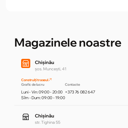
Magazinele noastre
Chișinău
șos. Muncești, 41
Construiți traseul
Grafic de lucru
Contacte
Luni - Vin: 09:00 - 20:00
+373 76 082 647
Sîm - Dum: 09:00 - 19:00
Chișinău
str. Tighina 55