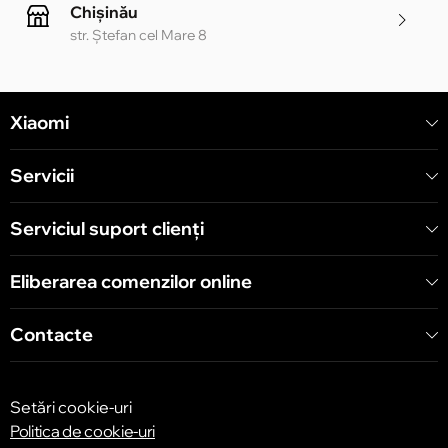
Chișinău
str. Ștefan cel Mare 8
Chișinău
Xiaomi
str. Alecu Russo 1 CC «Soiuz»
Servicii
Chișinău
str. A. Pușkin 32
Serviciul suport clienţi
Eliberarea comenzilor online
Chișinău
str. Arborilor 21, CC «Shopping MallDova»
Contacte
Setări cookie-uri
Politica de cookie-uri