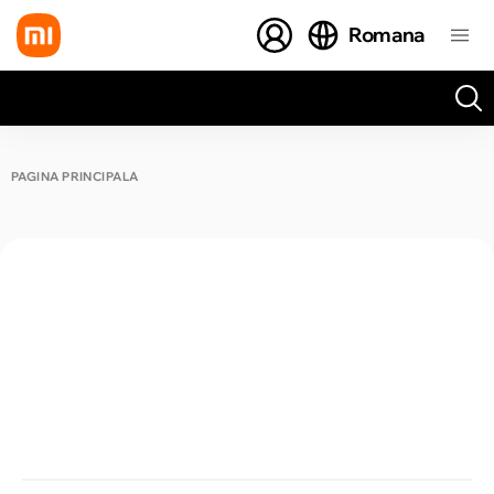
Romana
Toate rezultatele căutării [0 de produse]
PAGINA PRINCIPALĂ