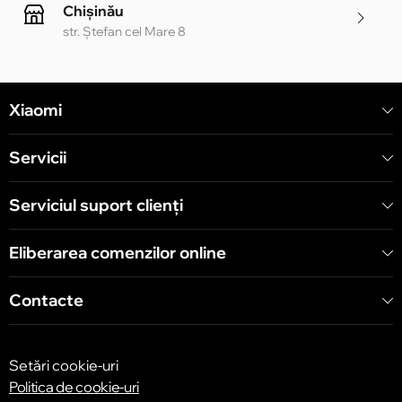
Chișinău
str. Ștefan cel Mare 8
Chișinău
Xiaomi
str. Alecu Russo 1 CC «Soiuz»
Servicii
Chișinău
str. A. Pușkin 32
Serviciul suport clienţi
Eliberarea comenzilor online
Chișinău
str. Arborilor 21, CC «Shopping MallDova»
Contacte
Setări cookie-uri
Politica de cookie-uri