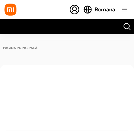
Romana
Toate rezultatele căutării [0 de produse]
PAGINA PRINCIPALĂ