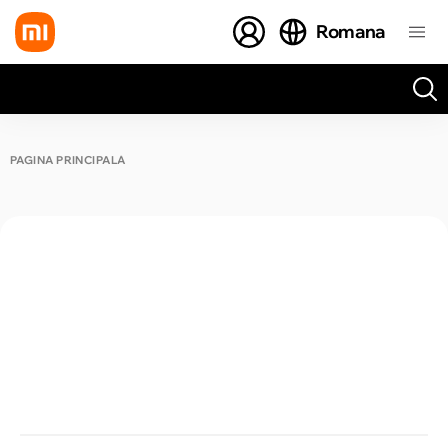
Romana
Toate rezultatele căutării [0 de produse]
PAGINA PRINCIPALĂ