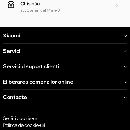
Chișinău
str. Ștefan cel Mare 8
Chișinău
Xiaomi
str. Alecu Russo 1 CC «Soiuz»
Servicii
Chișinău
str. A. Pușkin 32
Serviciul suport clienţi
Eliberarea comenzilor online
Chișinău
str. Arborilor 21, CC «Shopping MallDova»
Contacte
Setări cookie-uri
Politica de cookie-uri