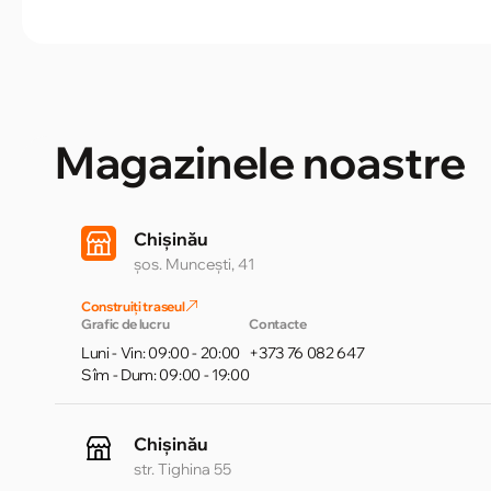
Magazinele noastre
Chișinău
șos. Muncești, 41
Construiți traseul
Grafic de lucru
Contacte
Luni - Vin: 09:00 - 20:00
+373 76 082 647
Sîm - Dum: 09:00 - 19:00
Chișinău
str. Tighina 55