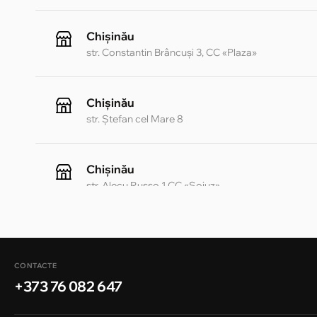
Chișinău
str. Constantin Brâncuși 3, CC «Plaza»
Chișinău
str. Ștefan cel Mare 8
Chișinău
str. Alecu Russo 1 CC «Soiuz»
Chișinău
str. A. Pușkin 32
CONTACTE
+373 76 082 647
Chișinău