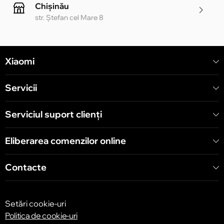
Chișinău
str. Ștefan cel Mare 8
Chișinău
Xiaomi
str. Alecu Russo 1 CC «Soiuz»
Servicii
Chișinău
str. A. Pușkin 32
Serviciul suport clienţi
Eliberarea comenzilor online
Chișinău
str. Arborilor 21, CC «Shopping MallDova»
Contacte
Setări cookie-uri
Politica de cookie-uri