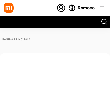
Romana
Toate rezultatele căutării [0 de produse]
PAGINA PRINCIPALĂ