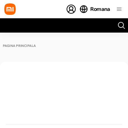
Romana
Toate rezultatele căutării [0 de produse]
PAGINA PRINCIPALĂ