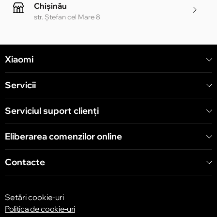
Chișinău
str. Ștefan cel Mare 8
Chișinău
Xiaomi
str. Alecu Russo 1 CC «Soiuz»
Servicii
Chișinău
str. A. Pușkin 32
Serviciul suport clienţi
Eliberarea comenzilor online
Chișinău
str. Arborilor 21, CC «Shopping MallDova»
Contacte
Setări cookie-uri
Politica de cookie-uri