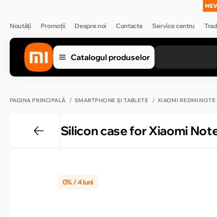
Noutăți
Promoții
Despre noi
Contacte
Service centru
Trad
Catalogul produselor
PAGINA PRINCIPALĂ
SMARTPHONE ȘI TABLETE
XIAOMI REDMI NOTE
Silicon case for Xiaomi Not
0% / 4 luni