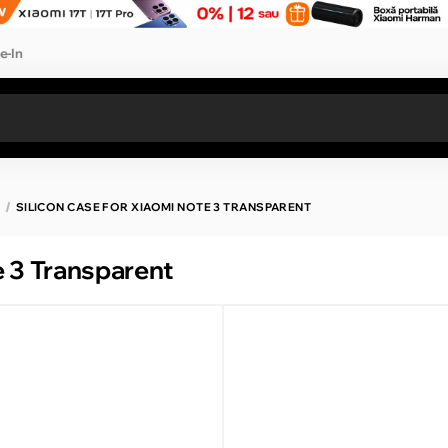
e-In
Toate rezultatele căutării [0 de produse]
SILICON CASE FOR XIAOMI NOTE 3 TRANSPARENT
e 3 Transparent