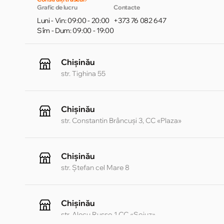
Grafic de lucru
Contacte
Luni - Vin: 09:00 - 20:00
+373 76 082 647
Sîm - Dum: 09:00 - 19:00
Chișinău
str. Tighina 55
Chișinău
str. Constantin Brâncuși 3, CC «Plaza»
Chișinău
str. Ștefan cel Mare 8
Chișinău
str. Alecu Russo 1 CC «Soiuz»