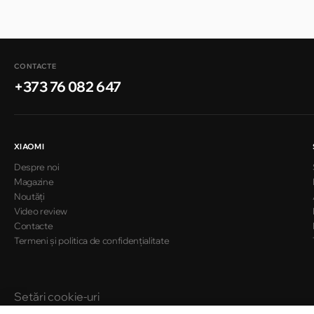
Chișinău
str. A. Pușkin 32
CONTACTE
+373 76 082 647
Chișinău
str. Arborilor 21, CC «Shopping MallDova»
XIAOMI
Despre noi
Magazine
Noutăți
Video review
Contacte
Termeni și politica de confidențialitate
Setări cookie-uri
Politica de cookie-uri