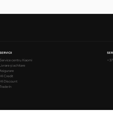
SERVICII
SER
Service centru Xiaomi
+37
Livrare și achitare
Asigurare
Mi Credit
Mi Discount
Trade-In