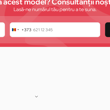
 acest model? Consultanții noștr
Lasă-ne numărul tău pentru a te suna.
+373
Republica
Moldova
+373