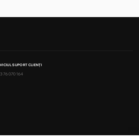
VICIUL SUPORT CLIENŢI
3 76 070 164