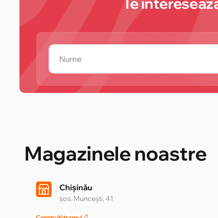
Te interesează
Magazinele noastre
Chișinău
șos. Muncești, 41
Construiți traseul