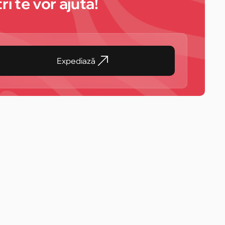
i te vor ajuta!
Expediază