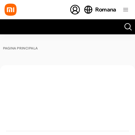
Romana
Toate rezultatele căutării [0 de produse]
PAGINA PRINCIPALĂ