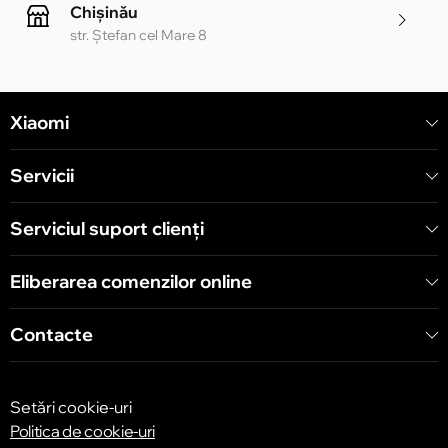
Chișinău
str. Ștefan cel Mare 8
Chișinău
Xiaomi
str. Alecu Russo 1 CC «Soiuz»
Servicii
Chișinău
str. A. Pușkin 32
Serviciul suport clienţi
Eliberarea comenzilor online
Chișinău
str. Arborilor 21, CC «Shopping MallDova»
Contacte
Setări cookie-uri
Politica de cookie-uri