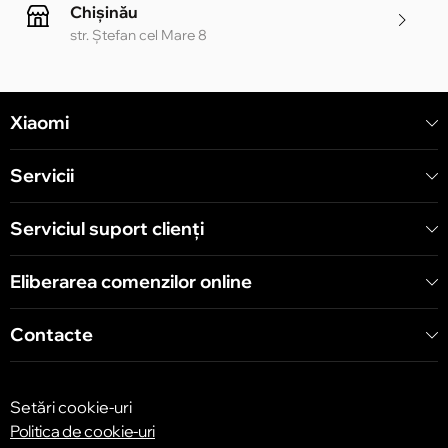
Chișinău
str. Ștefan cel Mare 8
Chișinău
Xiaomi
str. Alecu Russo 1 CC «Soiuz»
Servicii
Chișinău
str. A. Pușkin 32
Serviciul suport clienţi
Eliberarea comenzilor online
Chișinău
str. Arborilor 21, CC «Shopping MallDova»
Contacte
Setări cookie-uri
Politica de cookie-uri