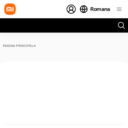
Romana
Toate rezultatele căutării [0 de produse]
PAGINA PRINCIPALĂ