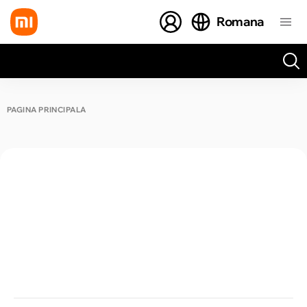
Romana
Toate rezultatele căutării [0 de produse]
PAGINA PRINCIPALĂ