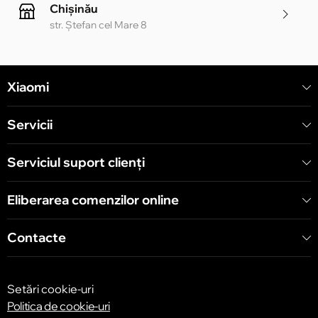
Chișinău
str. Ștefan cel Mare 8
Chișinău
Xiaomi
str. Alecu Russo 1 CC «Soiuz»
Servicii
Chișinău
str. A. Pușkin 32
Serviciul suport clienţi
Eliberarea comenzilor online
Chișinău
str. Arborilor 21, CC «Shopping MallDova»
Contacte
Setări cookie-uri
Politica de cookie-uri