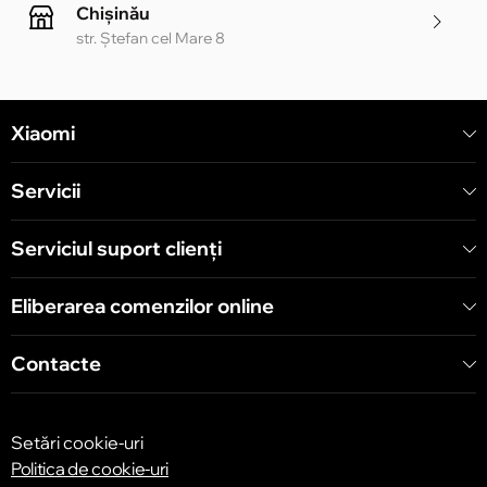
Chișinău
str. Ștefan cel Mare 8
Chișinău
Xiaomi
str. Alecu Russo 1 CC «Soiuz»
Servicii
Chișinău
str. A. Pușkin 32
Serviciul suport clienţi
Eliberarea comenzilor online
Chișinău
str. Arborilor 21, CC «Shopping MallDova»
Contacte
Setări cookie-uri
Politica de cookie-uri