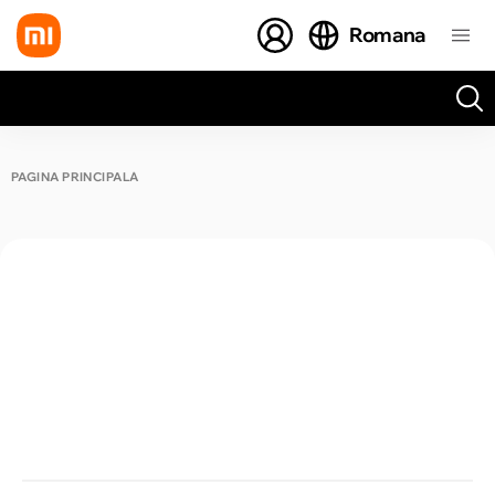
Romana
Toate rezultatele căutării [0 de produse]
PAGINA PRINCIPALĂ