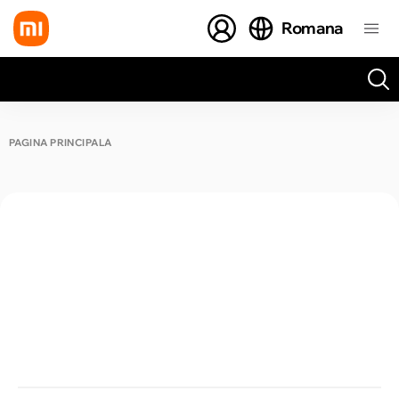
Romana
Toate rezultatele căutării [0 de produse]
PAGINA PRINCIPALĂ