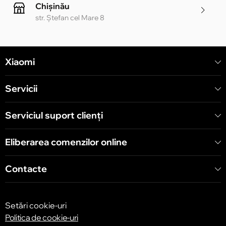
Chișinău
str. Ștefan cel Mare 8
Chișinău
Xiaomi
str. Alecu Russo 1 CC «Soiuz»
Servicii
Chișinău
str. A. Pușkin 32
Serviciul suport clienţi
Eliberarea comenzilor online
Chișinău
str. Arborilor 21, CC «Shopping MallDova»
Contacte
Setări cookie-uri
Politica de cookie-uri