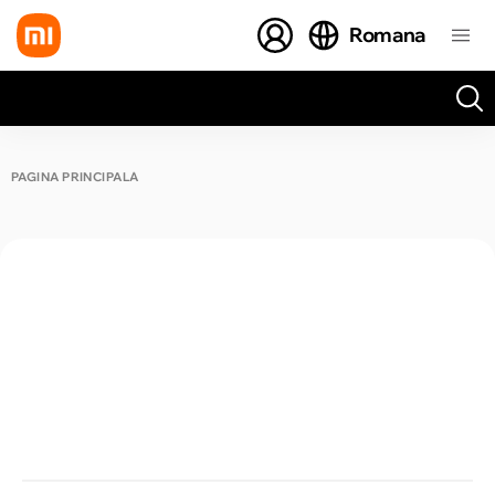
Romana
Toate rezultatele căutării [0 de produse]
PAGINA PRINCIPALĂ