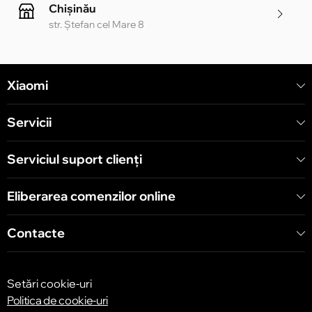
Chișinău
str. Ștefan cel Mare 8
Chișinău
Xiaomi
str. Alecu Russo 1 CC «Soiuz»
Servicii
Chișinău
str. A. Pușkin 32
Serviciul suport clienţi
Eliberarea comenzilor online
Chișinău
str. Arborilor 21, CC «Shopping MallDova»
Contacte
Setări cookie-uri
Politica de cookie-uri