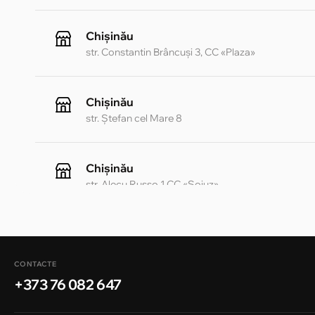
Chișinău
str. Constantin Brâncuși 3, CC «Plaza»
Chișinău
str. Ștefan cel Mare 8
Chișinău
str. Alecu Russo 1 CC «Soiuz»
Chișinău
str. A. Pușkin 32
CONTACTE
+373 76 082 647
Chișinău