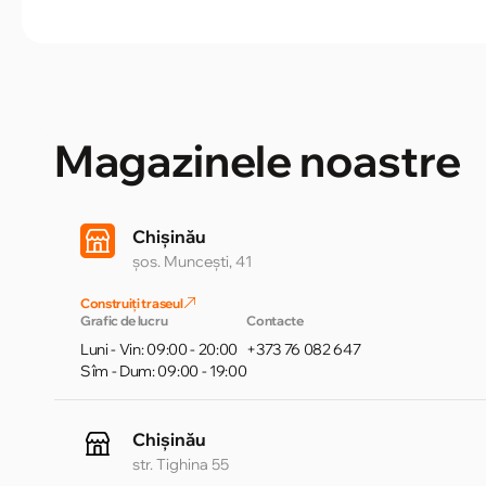
Magazinele noastre
Chișinău
șos. Muncești, 41
Construiți traseul
Grafic de lucru
Contacte
Luni - Vin: 09:00 - 20:00
+373 76 082 647
Sîm - Dum: 09:00 - 19:00
Chișinău
str. Tighina 55