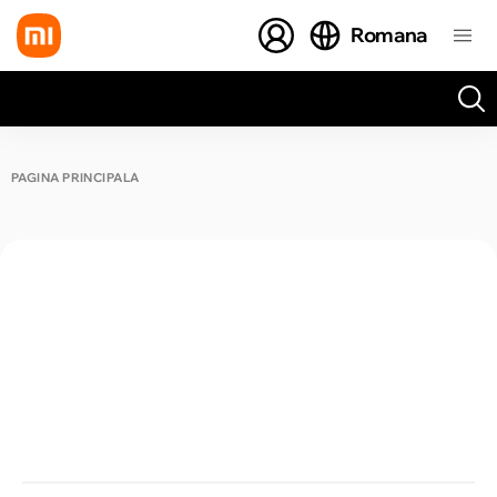
Romana
Toate rezultatele căutării [0 de produse]
PAGINA PRINCIPALĂ