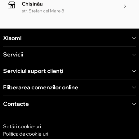
Chișinău
str. Ștefan cel Mare 8
Chișinău
Xiaomi
str. Alecu Russo 1 CC «Soiuz»
Servicii
Chișinău
str. A. Pușkin 32
Serviciul suport clienţi
Eliberarea comenzilor online
Chișinău
str. Arborilor 21, CC «Shopping MallDova»
Contacte
Setări cookie-uri
Politica de cookie-uri