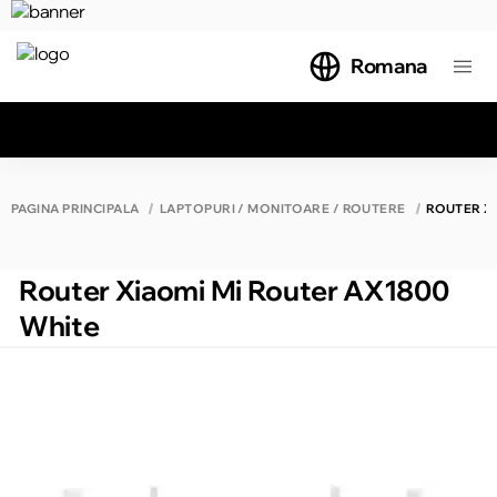
Romana
Toate rezultatele căutării [0 de produse]
PAGINA PRINCIPALĂ
LAPTOPURI / MONITOARE / ROUTERE
ROUTER XI
Router Xiaomi Mi Router AX1800
White