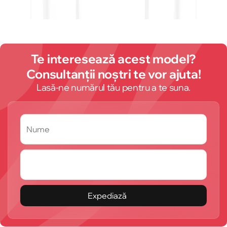
Te interesează acest model?
Consultanții noștri te vor ajuta!
Lasă-ne numărul tău pentru a te suna.
Expediază