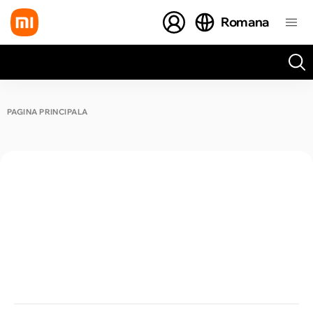
Romana
Toate rezultatele căutării [0 de produse]
PAGINA PRINCIPALĂ