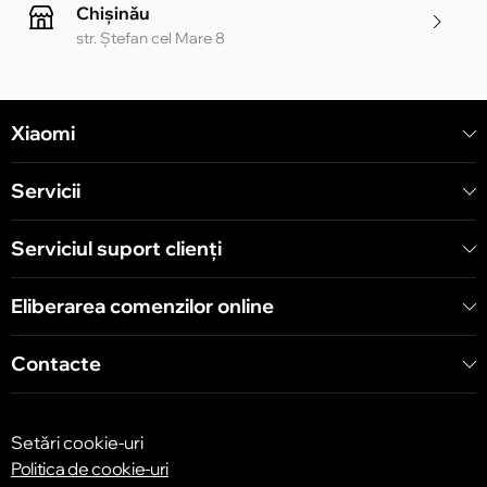
Chișinău
str. Ștefan cel Mare 8
Chișinău
Xiaomi
str. Alecu Russo 1 CC «Soiuz»
Servicii
Chișinău
str. A. Pușkin 32
Serviciul suport clienţi
Eliberarea comenzilor online
Chișinău
str. Arborilor 21, CC «Shopping MallDova»
Contacte
Setări cookie-uri
Politica de cookie-uri