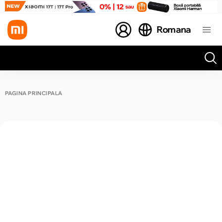
Romana
Toate rezultatele căutării [0 de produse]
PAGINA PRINCIPALĂ