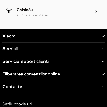
Chișinău
str. Ștefan cel Mare 8
Chișinău
Xiaomi
str. Alecu Russo 1 CC «Soiuz»
Servicii
Chișinău
str. A. Pușkin 32
Serviciul suport clienţi
Eliberarea comenzilor online
Chișinău
str. Arborilor 21, CC «Shopping MallDova»
Contacte
Setări cookie-uri