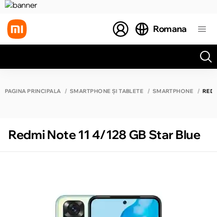
Romana
Toate rezultatele căutării [0 de produse]
PAGINA PRINCIPALĂ
SMARTPHONE ȘI TABLETE
SMARTPHONE
REDM
Redmi Note 11 4/128 GB Star Blue