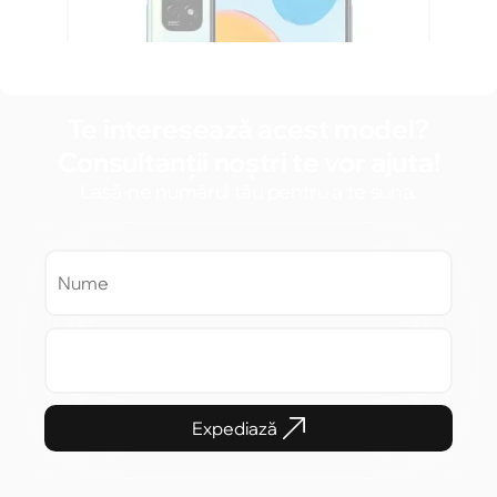
Te interesează acest model?
Consultanții noștri te vor ajuta!
Lasă-ne numărul tău pentru a te suna.
Expediază