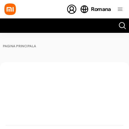
Romana
Toate rezultatele căutării [0 de produse]
PAGINA PRINCIPALĂ