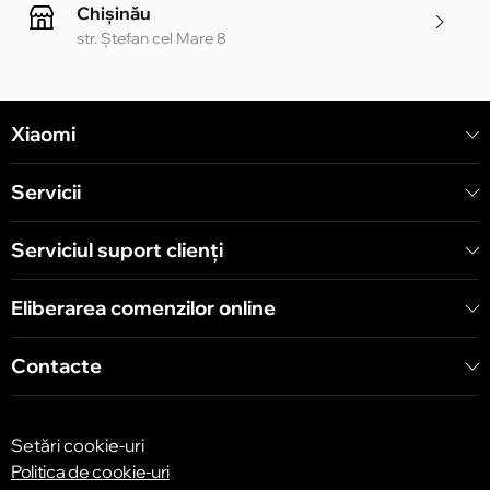
Chișinău
str. Ștefan cel Mare 8
Chișinău
Xiaomi
str. Alecu Russo 1 CC «Soiuz»
Servicii
Chișinău
str. A. Pușkin 32
Serviciul suport clienţi
Eliberarea comenzilor online
Chișinău
str. Arborilor 21, CC «Shopping MallDova»
Contacte
Setări cookie-uri
Politica de cookie-uri