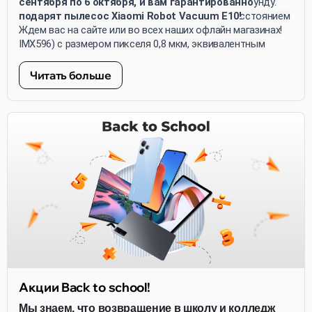
Широкоугольная: 13 МП (Omnivision OV13B) с размером
пылезащиты, запись видео 4K при 30 кадрах в секунду.
сентября по 6 октября, и вам гарантированно
пикселя 1,12 мкм, эквивалентным фокусным расстоянием
подарят пылесос Xiaomi Robot Vacuum E10!
15 мм и диафрагмой f/2.2. Фронтальная: 20 МП (Sony
Ждем вас на сайте или во всех наших офлайн магазинах!
IMX596) с размером пикселя 0,8 мкм, эквивалентным
фокусным расстоянием 26 мм и диафрагмой f/2.2.
Читать больше
Акции Back to school!
Мы знаем, что возвращение в школу и колледж