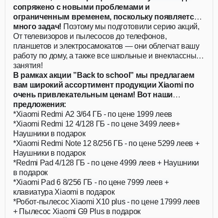
сопряжено с новыми проблемами и
ограниченным временем, поскольку появляется
много задач!
Поэтому мы подготовили серию акций,
действующих для всей семьи!
От телевизоров и пылесосов до телефонов,
планшетов и электросамокатов — они облегчат вашу
работу по дому, а также все школьные и внеклассные
занятия!
В рамках акции ”Back to school” мы предлагаем
вам широкий ассортимент продукции Xiaomi по
очень привлекательным ценам! Вот наши
предложения:
*Xiaomi Redmi A2 3/64 ГБ - по цене 1999 леев
*Xiaomi Redmi 12 4/128 ГБ - по цене 3499 леев+
Наушники в подарок
*Xiaomi Redmi Note 12 8/256 ГБ - по цене 5299 леев +
Наушники в подарок
*Redmi Pad 4/128 ГБ - по цене 4999 леев + Наушники
в подарок
*Xiaomi Pad 6 8/256 ГБ - по цене 7999 леев +
клавиатура Xiaomi в подарок
*Робот-пылесос Xiaomi X10 plus - по цене 17999 леев
+ Пылесос Xiaomi G9 Plus в подарок