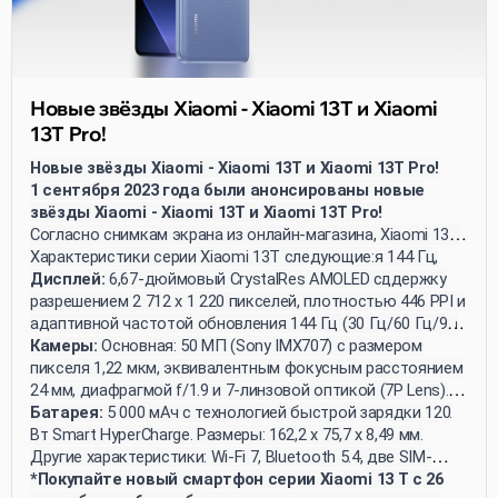
Новые звёзды Xiaomi - Xiaomi 13T и Xiaomi
13T Pro!
Новые звёзды Xiaomi - Xiaomi 13T и Xiaomi 13T Pro!
1 сентября 2023 года были анонсированы новые
звёзды Xiaomi - Xiaomi 13T и Xiaomi 13T Pro!
Согласно снимкам экрана из онлайн-магазина, Xiaomi 13T
получил AMOLED-экран с частотой обновления 144 Гц,
Характеристики серии Xiaomi 13T следующие:
камеру Leica, батарею ёмкостью 5000 мАч и поддержку
Дисплей:
6,67-дюймовый CrystalRes AMOLED с
быстрой зарядки 67 Вт. Xiaomi 13T Pro также
разрешением 2 712 x 1 220 пикселей, плотностью 446 PPI и
поддерживает быструю зарядку мощностью 120 Вт. Оба
адаптивной частотой обновления 144 Гц (30 Гц/60 Гц/90
смартфона работают на платформе MIUI 14 и
Гц/120 Гц/144 Гц). Типичная яркость составляет 500
Камеры:
Основная: 50 МП (Sony IMX707) с размером
поставляются с прилагаемыми зарядными устройствами.
нитов, с максимальной яркостью HBM 1 200 нитов и
пикселя 1,22 мкм, эквивалентным фокусным расстоянием
пиковой 2 600 нитов. Экран охватывает 100% цветовой
24 мм, диафрагмой f/1.9 и 7-линзовой оптикой (7P Lens).
гаммы DCI-P3 и поддерживает 10-битную глубину цвета.
Телеобъектив: 50 МП (Omnivision OV50D) с оптическим
Батарея:
5 000 мАч с технологией быстрой зарядки 120
увеличением 2x, размером пикселя 0,61 мкм,
Вт Smart HyperCharge. Размеры: 162,2 x 75,7 x 8,49 мм.
эквивалентным фокусным расстоянием 50 мм,
Другие характеристики: Wi-Fi 7, Bluetooth 5.4, две SIM-
диафрагмой f/1.9 и 5-линзовой оптикой (5P Lens).
карты, сертификация IP68 для водонепроницаемости и
*Покупайте новый смартфон серии Xiaomi 13 T с 26