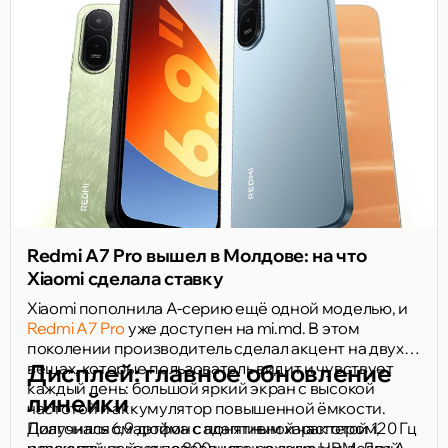
Redmi A7 Pro вышел в Молдове: на что
Xiaomi сделала ставку
Xiaomi пополнила A-серию ещё одной моделью, и
Redmi A7 Pro
уже доступен на mi.md. В этом
поколении производитель сделал акцент на двух
вещах, которые пользователь видит и чувствует
Дисплей: главное обновление
каждый день: большой яркий экран с высокой
линейки
частотой и аккумулятор повышенной ёмкости.
Получился смартфон с понятным характером,
Диагональ 6,9 дюйма с адаптивной частотой 120 Гц