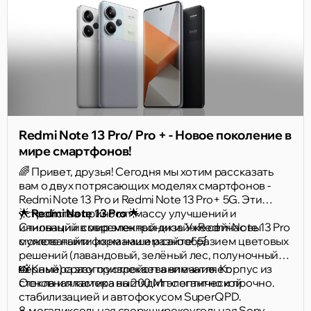
Redmi Note 13 Pro/ Pro + - Новое поколение в
мире смартфонов!
🌈 Привет, друзья! Сегодня мы хотим рассказать
вам о двух потрясающих моделях смартфонов -
Redmi Note 13 Pro и Redmi Note 13 Pro+ 5G. Эти
устройства приносят массу улучшений и
🌟
Redmi Note 13 Pro
🌟
инноваций в мир электроники. Уже сейчас вы
Стильный и современный дизайн Redmi Note 13 Pro
можете найти их на нашем сайте! 🛒
с угловатыми формами и разнообразием цветовых
решений (лавандовый, зелёный лес, полуночный
чёрный) сразу привлекает внимание. Корпус из
📸 Камера этого устройства впечатляет:
стекла и пластика выглядит элегантно и прочно.
Основная камера на 200 Мп с оптической
стабилизацией и автофокусом SuperQPD.
8-мегапиксельная сверхширокоугольная Sony