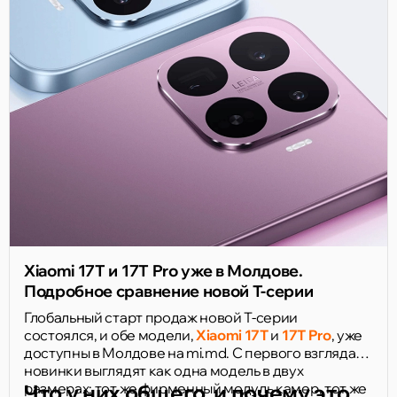
Xiaomi 17T и 17T Pro уже в Молдове.
Подробное сравнение новой T-серии
Глобальный старт продаж новой T-серии
состоялся, и обе модели,
Xiaomi 17T
и
17T Pro
, уже
доступны в Молдове на mi.md. С первого взгляда
новинки выглядят как одна модель в двух
размерах: тот же фирменный модуль камер, тот же
Что у них общего, и почему это