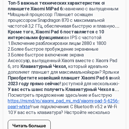
свой интерфейс MIUI для более эффективной
Топ-5 важных технических характеристик о
работы на планшетах по сравнению с выпущенным
планшете Xiaomi MiPad 6:
в прошлом году Xiaomi Pad 5.
*Мощный процессор: Планшет оснащен
процессором Snapdragon 870 с максимальной
частотой 3,2 ГГц, обеспечивая быструю и плавную
пользовательскую работу.
Кроме того, Xiaomi Pad 6 поставляется с 10
*Впечатляющий экран: Экран IPS с частотой
интересными функциями:
обновления 144 Гц и разрешением 2880 x 1800
1.Включение разблокировки лица
обеспечивает четкие и детализированные
2.Более быстрое пробуждение экрана
изображения.
3.Более быстрое включение экрана
*Просторное хранилище: Со 256 ГБ внутренней
4.Захват скриншота без нажатия кнопок
Аксессуар, выпущенный Xiaomi вместе с Xiaomi Pad
памяти и 8 ГБ оперативной памяти Xiaomi Pad 6
5.Легкое использование разделенных экранов
6, это
Клавиатурный Чехол,
который идеально
позволяет эффективно хранить данные и
6.Что так же круто, как разделенный экран? Ярлыки
дополняет планшет для максимальной
одновременно использовать несколько приложений.
для разделенного экрана!
эффективности.
Приобретите новейший планшет Xiaomi Pad 6 в
*Долгий срок службы аккумулятора: Аккумулятор Li-
7.Сделайте видеопанель доступной для нескольких
2023 году прямо сейчас!
Pol на 8840 мАч и быстрая зарядка на 33 Вт
приложений:
У вас есть шанс получить Клавиатурный Чехол в
обеспечивают долгое использование и быструю
8.Очистите динамики
ПОДАРОК!
Посмотреть предложение здесь!
перезарядку.
9.Умный перо - не только рисование и письмо...
*предложение действительно до 30.09.2023
https://mi.md/ro/xiaomi_pad_mi_md/xiaomi-pad-5-6256-
*Продвинутые подключения: С Bluetooth v5.2 и Wi-Fi
прокрутка!
pearl-white
802.11 ax Xiaomi Pad 6 обеспечивает крепкое
10.У вас есть клавиатура? Настройте несколько
подключение для поддержания связи с виртуальным
ярлыков
миром.
Читать больше