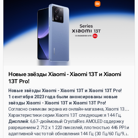
Новые звёзды Xiaomi - Xiaomi 13T и Xiaomi
13T Pro!
Новые звёзды Xiaomi - Xiaomi 13T и Xiaomi 13T Pro!
1 сентября 2023 года были анонсированы новые
звёзды Xiaomi - Xiaomi 13T и Xiaomi 13T Pro!
Согласно снимкам экрана из онлайн-магазина, Xiaomi 13T
получил AMOLED-экран с частотой обновления 144 Гц,
Характеристики серии Xiaomi 13T следующие:
камеру Leica, батарею ёмкостью 5000 мАч и поддержку
Дисплей:
6,67-дюймовый CrystalRes AMOLED с
быстрой зарядки 67 Вт. Xiaomi 13T Pro также
разрешением 2 712 x 1 220 пикселей, плотностью 446 PPI и
поддерживает быструю зарядку мощностью 120 Вт. Оба
адаптивной частотой обновления 144 Гц (30 Гц/60 Гц/90