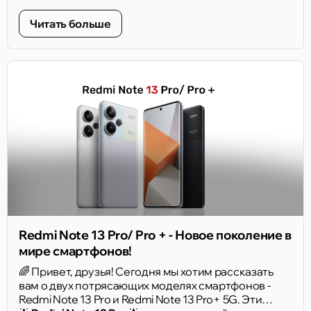
насыщенный Sunset Orange. Призматическое
кольцо вокруг камеры - небольшой, но узнаваемый
Читать больше
акцент задней панели.
Redmi Note 13 Pro/ Pro + - Новое поколение в
мире смартфонов!
🌈 Привет, друзья! Сегодня мы хотим рассказать
вам о двух потрясающих моделях смартфонов -
Redmi Note 13 Pro и Redmi Note 13 Pro+ 5G. Эти