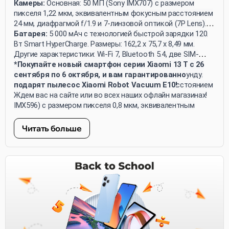
смартфона работают на платформе MIUI 14 и
Гц/120 Гц/144 Гц). Типичная яркость составляет 500
Камеры:
Основная: 50 МП (Sony IMX707) с размером
поставляются с прилагаемыми зарядными устройствами.
нитов, с максимальной яркостью HBM 1 200 нитов и
пикселя 1,22 мкм, эквивалентным фокусным расстоянием
пиковой 2 600 нитов. Экран охватывает 100% цветовой
24 мм, диафрагмой f/1.9 и 7-линзовой оптикой (7P Lens).
гаммы DCI-P3 и поддерживает 10-битную глубину цвета.
Телеобъектив: 50 МП (Omnivision OV50D) с оптическим
Батарея:
5 000 мАч с технологией быстрой зарядки 120
увеличением 2x, размером пикселя 0,61 мкм,
Вт Smart HyperCharge. Размеры: 162,2 x 75,7 x 8,49 мм.
эквивалентным фокусным расстоянием 50 мм,
Другие характеристики: Wi-Fi 7, Bluetooth 5.4, две SIM-
диафрагмой f/1.9 и 5-линзовой оптикой (5P Lens).
карты, сертификация IP68 для водонепроницаемости и
*Покупайте новый смартфон серии Xiaomi 13 T с 26
Широкоугольная: 13 МП (Omnivision OV13B) с размером
пылезащиты, запись видео 4K при 30 кадрах в секунду.
сентября по 6 октября, и вам гарантированно
пикселя 1,12 мкм, эквивалентным фокусным расстоянием
подарят пылесос Xiaomi Robot Vacuum E10!
15 мм и диафрагмой f/2.2. Фронтальная: 20 МП (Sony
Ждем вас на сайте или во всех наших офлайн магазинах!
IMX596) с размером пикселя 0,8 мкм, эквивалентным
фокусным расстоянием 26 мм и диафрагмой f/2.2.
Читать больше