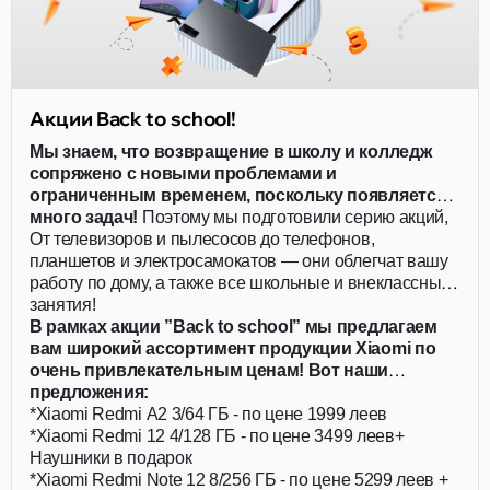
Акции Back to school!
Мы знаем, что возвращение в школу и колледж
сопряжено с новыми проблемами и
ограниченным временем, поскольку появляется
много задач!
Поэтому мы подготовили серию акций,
действующих для всей семьи!
От телевизоров и пылесосов до телефонов,
планшетов и электросамокатов — они облегчат вашу
работу по дому, а также все школьные и внеклассные
занятия!
В рамках акции ”Back to school” мы предлагаем
вам широкий ассортимент продукции Xiaomi по
очень привлекательным ценам! Вот наши
предложения:
*Xiaomi Redmi A2 3/64 ГБ - по цене 1999 леев
*Xiaomi Redmi 12 4/128 ГБ - по цене 3499 леев+
Наушники в подарок
*Xiaomi Redmi Note 12 8/256 ГБ - по цене 5299 леев +