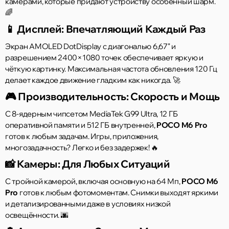
камерами, которые придают устройству особенный шарм.
🌈
📱 Дисплей: Впечатляющий Каждый Раз
Экран AMOLED DotDisplay с диагональю 6,67" и
разрешением 2400×1080 точек обеспечивает яркую и
чёткую картинку. Максимальная частота обновления 120 Гц
делает каждое движение гладким как никогда. 🚀
🎮 Производительность: Скорость и Мощь
С 8-ядерным чипсетом MediaTek G99 Ultra, 12 ГБ
оперативной памяти и 512 ГБ внутренней,
POCO M6 Pro
готов к любым задачам. Игры, приложения,
многозадачность? Легко и без задержек! 🔥
📸 Камеры: Для Любых Ситуаций
С тройной камерой, включая основную на 64 Мп,
POCO M6
Pro
готов к любым фотомоментам. Снимки выходят яркими
и детализированными даже в условиях низкой
освещённости. 🌆