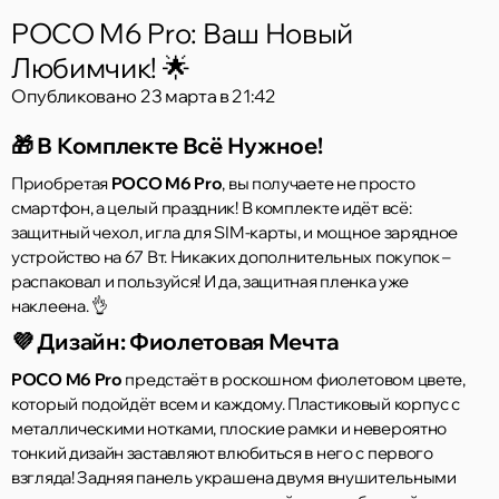
POCO M6 Pro: Ваш Новый
Любимчик! 🌟
Опубликовано
23 марта в 21:42
🎁 В Комплекте Всё Нужное!
Приобретая
POCO M6 Pro
, вы получаете не просто
смартфон, а целый праздник! В комплекте идёт всё:
защитный чехол, игла для SIM-карты, и мощное зарядное
устройство на 67 Вт. Никаких дополнительных покупок –
распаковал и пользуйся! И да, защитная пленка уже
наклеена. 👌
💜 Дизайн: Фиолетовая Мечта
POCO M6 Pro
предстаёт в роскошном фиолетовом цвете,
который подойдёт всем и каждому. Пластиковый корпус с
металлическими нотками, плоские рамки и невероятно
тонкий дизайн заставляют влюбиться в него с первого
взгляда! Задняя панель украшена двумя внушительными