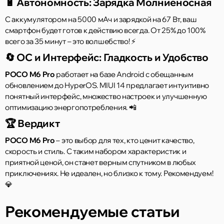
🔋 Автономность: Зарядка Молниеносная
С аккумулятором на 5000 мАч и зарядкой на 67 Вт, ваш
смартфон будет готов к действию всегда. От 25% до 100%
всего за 35 минут – это волшебство! ⚡
🔄 ОС и Интерфейс: Гладкость и Удобство
POCO M6 Pro
работает на базе Android с обещанным
обновлением до HyperOS. MIUI 14 предлагает интуитивно
понятный интерфейс, множество настроек и улучшенную
оптимизацию энергопотребления. 📲
🏆 Вердикт
POCO M6 Pro
– это выбор для тех, кто ценит качество,
скорость и стиль. С таким набором характеристик и
приятной ценой, он станет верным спутником в любых
приключениях. Не идеален, но близко к тому. Рекомендуем!
💎
Рекомендуемые статьи