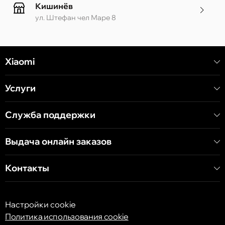
Кишинёв
ул. Штефан чел Маре 8
Кишинёв
Xiaomi
ул. Алеку Руссо 1 CC «Soiuz»
Услуги
Кишинёв
ул. А. Пушкина 32
Служба поддержки
Выдача онлайн заказов
Кишинёв
ул. Арборилор 21, CC «Shopping MallDova»
Контакты
Настройки cookie
Политика использования cookie