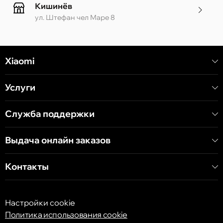
Кишинёв
ул. Штефан чел Маре 8
Кишинёв
Xiaomi
ул. Алеку Руссо 1 CC «Soiuz»
Услуги
Кишинёв
ул. А. Пушкина 32
Служба поддержки
Выдача онлайн заказов
Кишинёв
ул. Арборилор 21, CC «Shopping MallDova»
Контакты
Настройки cookie
Политика использования cookie