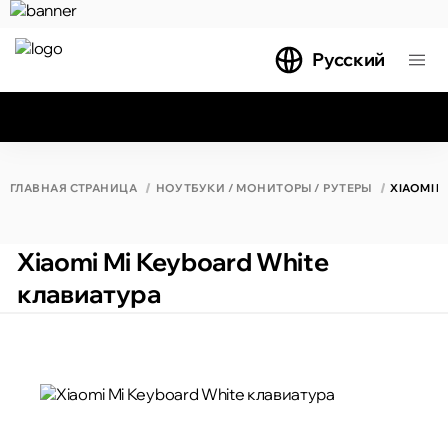
Русский
Все результаты поиска [0 товаров]
ГЛАВНАЯ СТРАНИЦА
НОУТБУКИ / МОНИТОРЫ / РУТЕРЫ
XIAOMI 
Xiaomi Mi Keyboard White
клавиатура