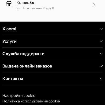
Кишинёв
ул. Штефан чел Маре 8
Кишинёв
Xiaomi
ул. Алеку Руссо 1 CC «Soiuz»
Услуги
Кишинёв
ул. А. Пушкина 32
Служба поддержки
Выдача онлайн заказов
Кишинёв
ул. Арборилор 21, CC «Shopping MallDova»
Контакты
Настройки cookie
Политика использования cookie