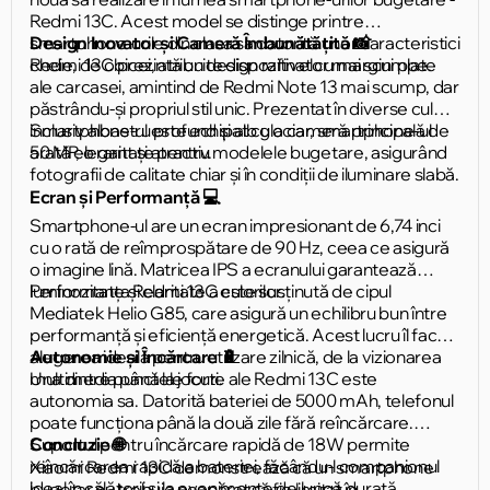
Redmi 13C. Acest model se distinge printre
smartphone-urile din clasa sa datorită unor caracteristici
Design Inovator și Cameră Îmbunătățită 📸
cheie, de obicei, atribuite dispozitivelor mai scumpe.
Redmi 13C prezintă un design rafinat cu margini plate
ale carcasei, amintind de Redmi Note 13 mai scump, dar
păstrându-și propriul stil unic. Prezentat în diverse culori,
inclusiv albastru profund și alb glaciar, smartphone-ul
Smartphone-ul este echipat cu o cameră principală de
arată elegant și atractiv.
50 MP, o raritate pentru modelele bugetare, asigurând
fotografii de calitate chiar și în condiții de iluminare slabă.
Ecran și Performanță 💻
Smartphone-ul are un ecran impresionant de 6,74 inci
cu o rată de reîmprospătare de 90 Hz, ceea ce asigură
o imagine lină. Matricea IPS a ecranului garantează
luminozitate și claritate a culorilor.
Performanța Redmi 13C este susținută de cipul
Mediatek Helio G85, care asigură un echilibru bun între
performanță și eficiență energetică. Acest lucru îl face
alegerea ideală pentru utilizare zilnică, de la vizionarea
Autonomie și Încărcare 🔋
multimedia până la jocuri.
Una dintre punctele forte ale Redmi 13C este
autonomia sa. Datorită bateriei de 5000 mAh, telefonul
poate funcționa până la două zile fără reîncărcare.
Suportul pentru încărcare rapidă de 18W permite
Concluzie 🌐
reîncărcarea rapidă a bateriei, făcându-l companionul
Xiaomi Redmi 13C demonstrează că un smartphone
ideal în călătorii și la evenimente de lungă durată.
bugetar nu trebuie neapărat să fie limitat în