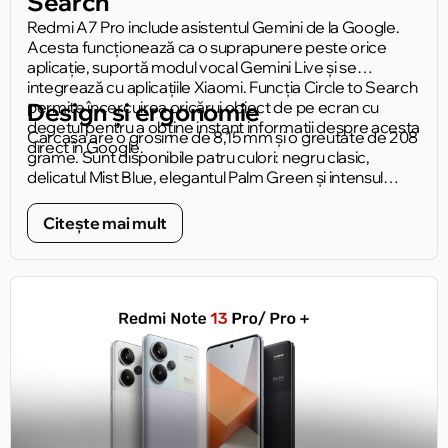
Search
Redmi A7 Pro include asistentul Gemini de la Google.
Acesta funcționează ca o suprapunere peste orice
aplicație, suportă modul vocal Gemini Live și se
integrează cu aplicațiile Xiaomi. Funcția Circle to Search
permite încercuirea oricărui obiect de pe ecran cu
Design și ergonomie
degetul pentru a obține instant informații despre acesta
Carcasa are o grosime de 8,15 mm și o greutate de 208
direct în Google.
grame. Sunt disponibile patru culori: negru clasic,
delicatul Mist Blue, elegantul Palm Green și intensul
Sunset Orange. Inelul prismatic din jurul camerei
reprezintă un detaliu discret, dar ușor recognoscibil al
Citește mai mult
panoului posterior.