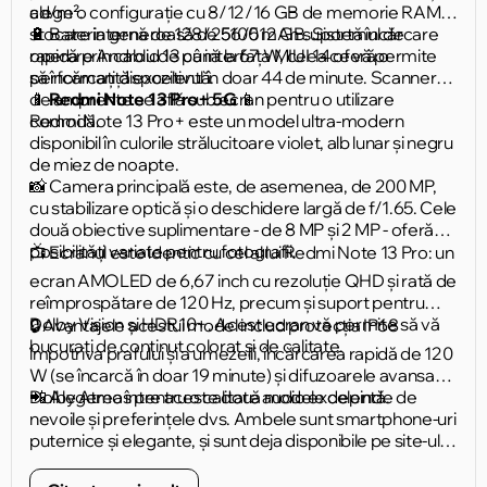
cd/m².
alege o configurație cu 8/12/16 GB de memorie RAM și
stocare internă de 128/256/512 GB. Sistemul de
🔋 Bateria generoasă de 5100 mAh suportă încărcare
operare Android 13 cu interfața MIUI 14 oferă o
rapidă prin cablu de până la 67 W, ceea ce vă permite
performanță excelentă.
să încărcați dispozitivul în doar 44 de minute. Scannerul
de amprente se află sub ecran pentru o utilizare
📱
Redmi Note 13 Pro+ 5G
📱
comodă.
Redmi Note 13 Pro+ este un model ultra-modern
disponibil în culorile strălucitoare violet, alb lunar și negru
de miez de noapte.
📸 Camera principală este, de asemenea, de 200 MP,
cu stabilizare optică și o deschidere largă de f/1.65. Cele
două obiective suplimentare - de 8 MP și 2 MP - oferă
posibilități variate pentru fotografii.
📺 Ecranul este identic cu cel al lui Redmi Note 13 Pro: un
ecran AMOLED de 6,67 inch cu rezoluție QHD și rată de
reîmprospătare de 120 Hz, precum și suport pentru
Dolby Vision și HDR10+. Acest ecran vă permite să vă
🔒 Avantajele acestui model includ protecția IP68
bucurați de conținut colorat și de calitate.
împotriva prafului și a umezelii, încărcarea rapidă de 120
W (se încarcă în doar 19 minute) și difuzoarele avansate
Dolby Atmos pentru o calitate audio excelentă.
📲 Alegerea între aceste două modele depinde de
nevoile și preferințele dvs. Ambele sunt smartphone-uri
puternice și elegante, și sunt deja disponibile pe site-ul
nostru! Faceți-vă alegerea și bucurați-vă de tehnologia
avansată de la Xiaomi. 🌐