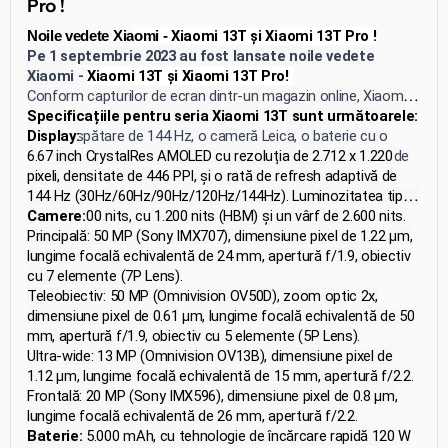
Pro !
Xiaomi 13T și Xiaomi 13T Pro !
Noile vedete Xia
omi -
Pe 1 septembrie 2023 au fost lansate noile vedete
Xiaomi -
Xiaomi 13T și Xiaomi 13T Pro!
Conform capturilor de ecran dintr-un magazin online, Xiaomi
13T se bucură de un ecran AMOLED cu o rată de
Specificațiile pentru seria Xiaomi 13T sunt următoarele:
reîmprospătare de 144 Hz, o cameră Leica, o baterie cu o
Display:
capacitate de 5000 mAh și suport pentru încărcare rapidă de
6.67 inch CrystalRes AMOLED cu rezoluția de 2.712 x 1.220
67W. Xiaomi 13T Pro oferă, de asemenea, suport pentru
pixeli, densitate de 446 PPI, și o rată de refresh adaptivă de
încărcare rapidă de 120W. Ambele smartphone-uri rulează pe
144 Hz (30Hz/60Hz/90Hz/120Hz/144Hz). Luminozitatea tipică
platforma MIUI 14 și sunt livrate cu încărcătoare incluse.
este de 500 nits, cu 1.200 nits (HBM) și un vârf de 2.600 nits.
Camere:
Acesta acoperă 100% din gama de culori DCI-P3 și are o
Principală: 50 MP (Sony IMX707), dimensiune pixel de 1.22 μm,
adâncime de culoare de 10 biți.
lungime focală echivalentă de 24 mm, apertură f/1.9, obiectiv
cu 7 elemente (7P Lens).
Teleobiectiv: 50 MP (Omnivision OV50D), zoom optic 2x,
dimensiune pixel de 0.61 μm, lungime focală echivalentă de 50
mm, apertură f/1.9, obiectiv cu 5 elemente (5P Lens).
Ultra-wide: 13 MP (Omnivision OV13B), dimensiune pixel de
1.12 μm, lungime focală echivalentă de 15 mm, apertură f/2.2.
Frontală: 20 MP (Sony IMX596), dimensiune pixel de 0.8 μm,
lungime focală echivalentă de 26 mm, apertură f/2.2.
Baterie:
5.000 mAh, cu tehnologie de încărcare rapidă 120 W