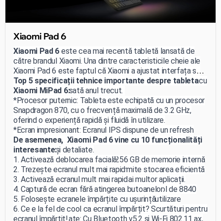
Xiaomi Pad 6
Xiaomi Pad 6
este cea mai recentă tabletă lansată de
către brandul Xiaomi. Una dintre caracteristicile cheie ale
Xiaomi Pad 6 este faptul că Xiaomi a ajustat interfața sa
MIUI pentru a funcționa mai bine pe tablete comparativ cu
Top 5 specificații tehnice importante despre tableta
Xiaomi Pad 5, lansată anul trecut.
Xiaomi MiPad 6:
*Procesor puternic: Tableta este echipată cu un procesor
Snapdragon 870, cu o frecvență maximală de 3.2 GHz,
oferind o experiență rapidă și fluidă în utilizare.
*Ecran impresionant: Ecranul IPS dispune de un refresh
rate de 144 Hz și o rezoluție de 2880 x 1800, asigurând
De asemenea, Xiaomi Pad 6 vine cu 10 funcționalități
imagini clare și detaliate.
interesante:
Spațiu generos de stocare: Cu 256 GB de memorie internă
1. Activează deblocarea facială
și 8 GB de RAM, *Xiaomi Pad 6 permite stocarea eficientă
2. Trezește ecranul mult mai rapid
a datelor și utilizarea simultană a mai multor aplicații.
3. Activează ecranul mult mai rapid
*Durată lungă de viață a bateriei: Bateria Li-Pol de 8840
4. Captură de ecran fără atingerea butoanelor
mAh și încărcarea rapidă de 33 W asigură o utilizare
5. Folosește ecranele împărțite cu ușurință
îndelungată și o reîncărcare rapidă.
6. Ce e la fel de cool ca ecranul împărțit? Scurtături pentru
*Conexiuni avansate: Cu Bluetooth v5.2 și Wi-Fi 802.11 ax,
ecranul împărțit!