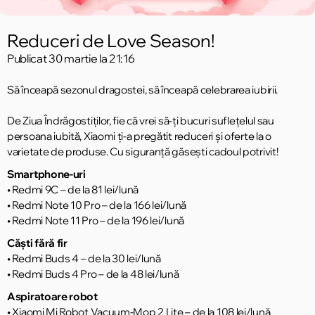
Reduceri de Love Season!
Publicat
30 martie la 21:16
Să înceapă sezonul dragostei, să înceapă celebrarea iubirii.
De Ziua Îndrăgostiților, fie că vrei să-ți bucuri suflețelul sau
persoana iubită, Xiaomi ți-a pregătit reduceri și oferte la o
varietate de produse. Cu siguranță găsești cadoul potrivit!
Smartphone-uri
• Redmi 9C – de la 81 lei/lună
• Redmi Note 10 Pro – de la 166 lei/lună
• Redmi Note 11 Pro – de la 196 lei/lună
Căști fără fir
•
Redmi Buds 4 – de la 30 lei/lună
• Redmi Buds 4 Pro – de la 48 lei/lună
Aspiratoare robot
• Xiaomi Mi Robot Vacuum-Mop 2 Lite – de la 108 lei/lună