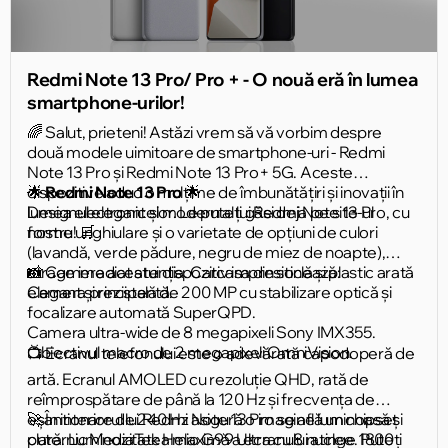
Redmi Note 13 Pro/ Pro + - O nouă eră în lumea
smartphone-urilor!
🌈 Salut, prieteni! Astăzi vrem să vă vorbim despre
două modele uimitoare de smartphone-uri - Redmi
Note 13 Pro și Redmi Note 13 Pro+ 5G. Aceste
dispozitive aduc o mulțime de îmbunătățiri și inovații în
🌟
Redmi Note 13 Pro
🌟
lumea electronicelor. Le puteți găsi deja pe site-ul
Designul elegant și modern al lui Redmi Note 13 Pro, cu
nostru! 🛒
forme unghiulare și o varietate de opțiuni de culori
(lavandă, verde pădure, negru de miez de noapte),
atrage imediat atenția. Carcasa din sticlă și plastic arată
📸 Camera acestui dispozitiv impresionează:
elegant și rezistentă.
Camera principală de 200 MP cu stabilizare optică și
focalizare automată SuperQPD.
Camera ultra-wide de 8 megapixeli Sony IMX355.
Obiectivul macro de 2 megapixeli OmniVision.
📺 Ecranul telefonului este o adevărată capodoperă de
artă. Ecranul AMOLED cu rezoluție QHD, rată de
reîmprospătare de până la 120 Hz și frecvența de
eșantionare de 240 Hz asigură o imagine luminoasă și
🚀 În interiorul lui Redmi Note 13 Pro se află un chipset
clară. Luminozitatea maximă a ecranului atinge 1800
puternic MediaTek Helio G99 Ultra cu 8 nuclee. Puteți