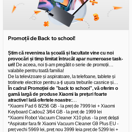
Promoții de Back to school!
Știm că revenirea la școală și facultate vine cu noi
provocări și timp limitat întrucât apar numeroase task-
uri!
De aceea, noi ți-am pregătit o serie de promoții
valabile pentru toată familia!
De la televizoare și aspiratoare, la telefoane, tablete și
trotinete electrice pentru a-ți ușura treburile casnice și
toate activitățile școlare și extrașcolare!
În cadrul Promoției de ”back to school”, vă oferim o
gamă largă de produse Xiaomi la prețuri foarte
atractive! Iată ofertele noastre:
*Xiaomi Pad 6 8/256 GB - la preț de 7999 lei +
Xiaomi
*Xiaomi Redmi A2
Keyboard
Cadou
3/64 GB - la preț de 1999 lei
*
*Xiaomi Robot Vacuum Cleaner X10 plus - la preț de
Xiaomi Redmi 12 4/128 GB
- la preț de 3499 lei + Căști
Cadou
17999 lei +
*Aspirator fara fir Xiaomi Vacuum Cleaner G9 Plus EU -
Xiaomi Vacuum Cleaner G9 Plus
Cadou
*Xiaomi Redmi Note 12 8/256 GB - la preț de 5299 lei +
preț vechi 5969 lei, preț nou 3999 lei