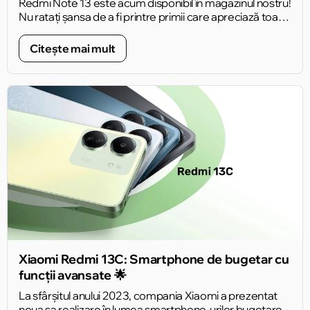
Redmi Note 13 este acum disponibil în magazinul nostru!
Nu ratați șansa de a fi printre primii care apreciază toate
avantajele acestui dispozitiv uimitor 🛒.
Citește mai mult
Xiaomi Redmi 13C: Smartphone de bugetar cu
funcții avansate 🌟
La sfârșitul anului 2023, compania Xiaomi a prezentat
noua sa realizare în lumea smartphone-urilor bugetare -