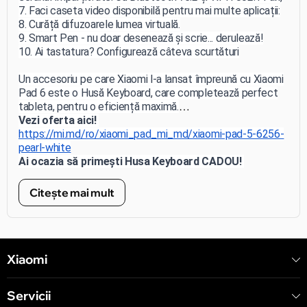
Xiaomi Pad 6 oferă conectivitate puternică pentru a te
7. Faci caseta video disponibilă pentru mai multe aplicații:
menține conectat la lumea virtuală.
8. Curăță difuzoarele
9. Smart Pen - nu doar desenează și scrie... derulează!
10. Ai tastatura? Configurează câteva scurtături
Un accesoriu pe care Xiaomi l-a lansat împreună cu Xiaomi
Pad 6 este o Husă Keyboard, care completează perfect
tableta, pentru o eficiență maximă.
Vezi oferta aici!
Cumpără acum cea mai nouă tabletă Xiaomi Pad 6 în
https://mi.md/ro/xiaomi_pad_mi_md/xiaomi-pad-5-6256-
2023!
pearl-white
Ai ocazia să primești Husa Keyboard CADOU!
*ofertă valabilă până la 30.09.2023
Citește mai mult
Xiaomi
Servicii