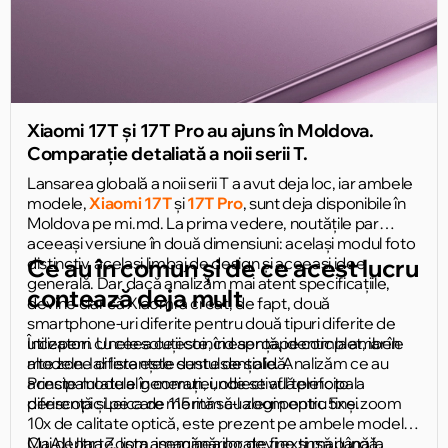
Xiaomi 17T și 17T Pro au ajuns în Moldova.
Comparație detaliată a noii serii T.
Lansarea globală a noii serii T a avut deja loc, iar ambele
modele,
Xiaomi 17T
și
17T Pro
, sunt deja disponibile în
Moldova pe mi.md. La prima vedere, noutățile par
aceeași versiune în două dimensiuni: același modul foto
distinctiv, același limbaj de design și aceeași idee
Ce au în comun și de ce acest lucru
generală. Dar dacă analizăm mai atent specificațiile,
contează deja mult
devine clar că Xiaomi a creat, de fapt, două
smartphone-uri diferite pentru două tipuri diferite de
utilizatori. Unele soluții coincid aproape complet, iar în
Începem cu ceea ce este, în esență, identic la ambele
alte zone diferențele sunt esențiale. Analizăm ce au
modele. Iar lista este destul de solidă.
aceste modele în comun, unde se află principala
Principalul atu al generației, obiectivul telefoto
diferență și pe care merită să-l alegi pentru tine.
periscopic Leica de 115 mm cu zoom optic 5x și zoom
10x de calitate optică, este prezent pe ambele modele.
Cu AI Ultra Zoom, imaginea poate fi extinsă până la
Mai departe, lista asemănărilor devine și mai lungă.