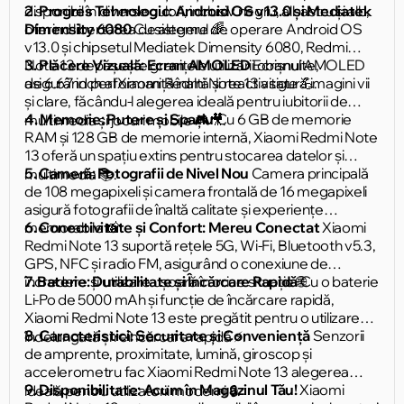
disponibil în diverse culori, inclusiv negru, albastru și alb,
2. Progres Tehnologic: Android OS v13.0 și Mediatek
oferind libertatea de alegere 🌈.
Dimensity 6080
Cu sistemul de operare Android OS
v13.0 și chipsetul Mediatek Dimensity 6080, Redmi
Note 13 depășește granițele utilizării obișnuite,
3. Plăcere Vizuală: Ecran AMOLED
Ecranul AMOLED
asigurând performanță înaltă și reactivitate 💪.
de 6.67 inch al Xiaomi Redmi Note 13 asigură imagini vii
și clare, făcându-l alegerea ideală pentru iubitorii de
4. Memorie: Putere și Spațiu
Cu 6 GB de memorie
multimedia și jocuri mobile 🎮🎥.
RAM și 128 GB de memorie internă, Xiaomi Redmi Note
13 oferă un spațiu extins pentru stocarea datelor și
5. Cameră: Fotografii de Nivel Nou
Camera principală
multimedia 📚.
de 108 megapixeli și camera frontală de 16 megapixeli
asigură fotografii de înaltă calitate și experiențe
memorabile 📸.
6. Conectivitate și Confort: Mereu Conectat
Xiaomi
Redmi Note 13 suportă rețele 5G, Wi-Fi, Bluetooth v5.3,
GPS, NFC și radio FM, asigurând o conexiune de
încredere și utilizare ușoară în orice situație 🌐.
7. Baterie: Durabilitate și Încărcare Rapidă
Cu o baterie
Li-Po de 5000 mAh și funcție de încărcare rapidă,
Xiaomi Redmi Note 13 este pregătit pentru o utilizare
8. Caracteristici: Securitate și Conveniență
Senzorii
îndelungată și reîncărcare rapidă ⚡️.
de amprente, proximitate, lumină, giroscop și
accelerometru fac Xiaomi Redmi Note 13 alegerea
9. Disponibilitate: Acum în Magazinul Tău!
Xiaomi
ideală pentru utilizatorii moderni 🔒.