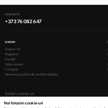
CONTACTE
+373 76 082 647
XIAOMI
Despre noi
Magazine
Noutăți
Video review
Contacte
Termeni și politica de confidențialitate
Setări cookie-uri
Politica de cookie-uri
Noi folosim cookie-uri