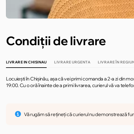
Condiții de livrare
LIVRARE IN CHISINAU
LIVRARE URGENTA
LIVRARE ÎN REGIUN
Locuiești în Chișinău, așa că vei primi comanda a 2-a zi din m
19:00. Cu o oră înainte de a primi livrarea, curierul vă va telefo
Vă rugăm să rețineți că curierul nu demonstrează fun