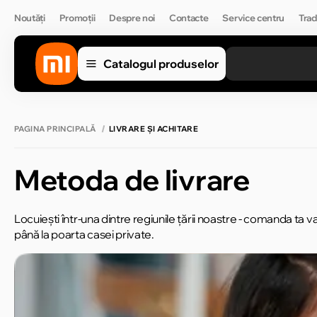
Noutăți
Promoții
Despre noi
Contacte
Service centru
Trad
Catalogul produselor
PAGINA PRINCIPALĂ
LIVRARE ȘI ACHITARE
Metoda de livrare
Locuiești într-una dintre regiunile țării noastre - comanda ta 
până la poarta casei private.