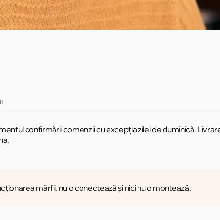
I
omentul confirmării comenzii cu excepția zilei de duminică. Livrar
na.
cționarea mărfii, nu o conectează și nici nu o montează.