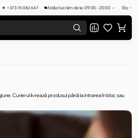
Ro
Astăzi lucrăm de la: 09:00 - 20:00
+373 76 082 647
REZULTATELE ÎN CATEGORIE
iune. Curierul livrează produsul până la intrarea în bloc sau