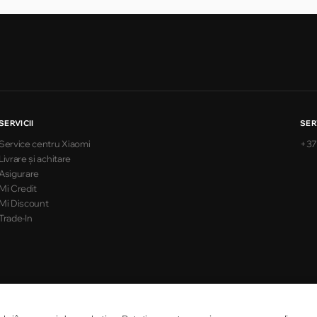
SERVICII
SER
Service centru Xiaomi
+37
Livrare și achitare
Asigurare
Mi Credit
Mi Discount
Trade-In