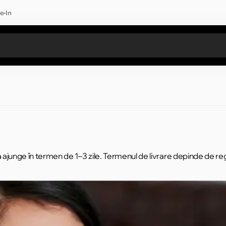
e-In
Toate rezultatele căutării [0 de produse]
va ajunge în termen de 1–3 zile. Termenul de livrare depinde de reg