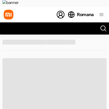
Romana
Toate rezultatele căutării [0 de produse]