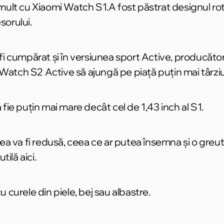
lt cu Xiaomi Watch S1.A fost păstrat designul rotun
sorului.
 cumpărat și în versiunea sport Active, producător
 Watch S2 Active să ajungă pe piață puțin mai târziu
 fie puțin mai mare decât cel de 1,43 inch al S1.
a va fi redusă, ceea ce ar putea însemna și o greut
ilă aici.
u curele din piele, bej sau albastre.