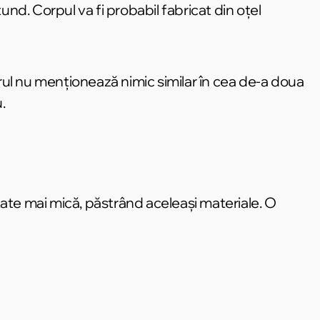
d. Corpul va fi probabil fabricat din oțel
ul nu menționează nimic similar în cea de-a doua
.
ate mai mică, păstrând aceleași materiale. O