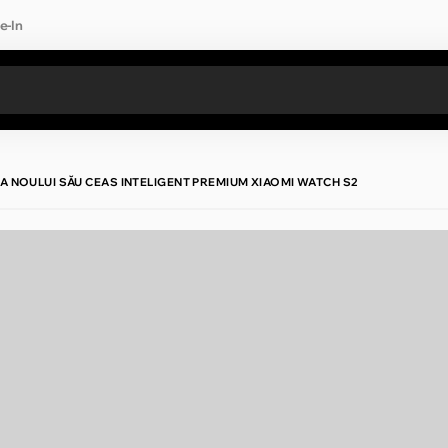
e-In
Toate rezultatele căutării [0 de produse]
A NOULUI SĂU CEAS INTELIGENT PREMIUM XIAOMI WATCH S2