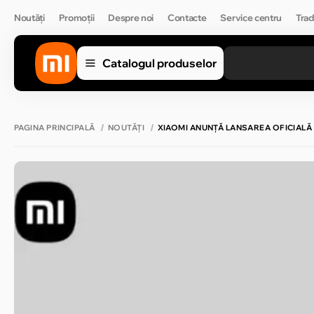
Noutăți
Promoții
Despre noi
Contacte
Service centru
Trad
Catalogul produselor
PAGINA PRINCIPALĂ
NOUTĂȚI
XIAOMI ANUNȚĂ LANSAREA OFICIALĂ 