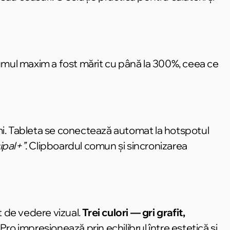
umul maxim a fost mărit cu până la 300%, ceea ce
mi. Tableta se conectează automat la hotspotul
ipal+”
. Clipboardul comun și sincronizarea
t de vedere vizual.
Trei culori — gri grafit,
Pro impresionează prin echilibrul între estetică și