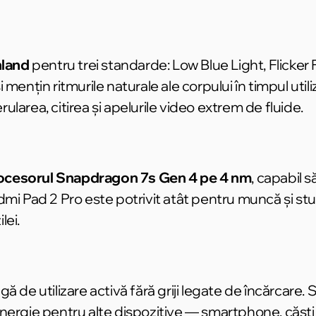
land
pentru trei standarde: Low Blue Light, Flicker 
mențin ritmurile naturale ale corpului în timpul util
larea, citirea și apelurile video extrem de fluide.
ocesorul Snapdragon 7s Gen 4 pe 4 nm
, capabil 
Redmi Pad 2 Pro este potrivit atât pentru muncă și stu
lei.
gă de utilizare activă fără griji legate de încărcare
ergie pentru alte dispozitive — smartphone, căști sa