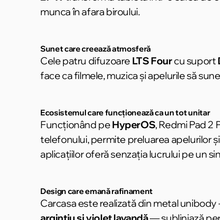
munca în afara biroului.
Sunet care creează atmosferă
Cele patru difuzoare
LTS Four
cu suport
face ca filmele, muzica și apelurile să sune
Ecosistemul care funcționează ca un tot unitar
Funcționând pe
HyperOS
, Redmi Pad 2 
telefonului, permite preluarea apelurilor 
aplicațiilor oferă senzația lucrului pe un si
Design care emană rafinament
Carcasa este realizată din metal unibody —
argintiu și violet lavandă
— subliniază pers