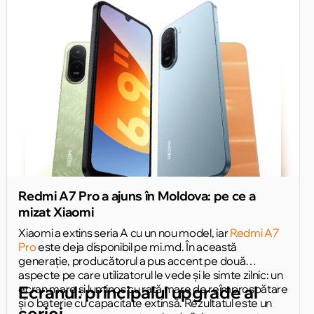
Redmi A7 Pro a ajuns în Moldova: pe ce a
mizat Xiaomi
Xiaomi a extins seria A cu un nou model, iar
Redmi A7
Pro
este deja disponibil pe mi.md. În această
generație, producătorul a pus accent pe două
aspecte pe care utilizatorul le vede și le simte zilnic: un
ecran mare și luminos cu rată mare de reîmprospătare
Ecranul: principalul upgrade al
și o baterie cu capacitate extinsă. Rezultatul este un
seriei