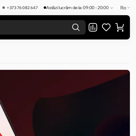
Ro
Astăzi lucrăm de la: 09:00 - 20:00
+373 76 082 647
REZULTATELE ÎN CATEGORIE