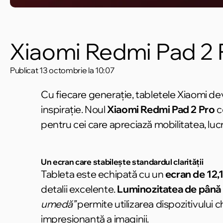
Xiaomi Redmi Pad 2 P
Publicat
13 octombrie la 10:07
Cu fiecare generație, tabletele Xiaomi de
inspirație. Noul
Xiaomi Redmi Pad 2 Pro
c
pentru cei care apreciază mobilitatea, lucre
Un ecran care stabilește standardul clarității
Tableta este echipată cu un
ecran de 12,1
detalii excelente.
Luminozitatea de până 
umedă”
permite utilizarea dispozitivului c
impresionantă a imaginii.