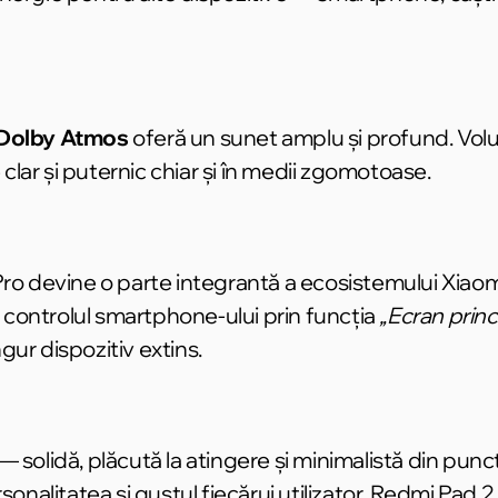
Dolby Atmos
oferă un sunet amplu și profund. Vol
 clar și puternic chiar și în medii zgomotoase.
Pro devine o parte integrantă a ecosistemului Xiao
și controlul smartphone-ului prin funcția
„Ecran princ
ngur dispozitiv extins.
 solidă, plăcută la atingere și minimalistă din punc
onalitatea și gustul fiecărui utilizator. Redmi Pad 2 