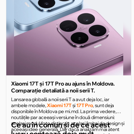
Xiaomi 17T și 17T Pro au ajuns în Moldova.
Comparație detaliată a noii serii T.
Lansarea globală a noii serii T a avut deja loc, iar
ambele modele,
Xiaomi 17T
și
17T Pro
, sunt deja
disponibile în Moldova pe mi.md. La prima vedere,
noutățile par aceeași versiune în două dimensiuni:
același modul foto distinctiv, același limbaj de design și
Ce au în comun și de ce acest
aceeași idee generală. Dar dacă analizăm mai atent
lucru contează deja mult