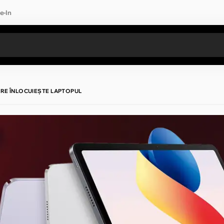
e-In
Toate rezultatele căutării [0 de produse]
CARE ÎNLOCUIEȘTE LAPTOPUL