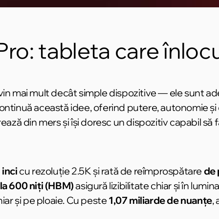
ro: tableta care înloc
vin mai mult decât simple dispozitive — ele sunt a
ontinuă această idee, oferind putere, autonomie și 
ază din mers și își doresc un dispozitiv capabil să fac
 inci
cu rezoluție 2.5K și rată de reîmprospătare
de 
la 600 niți (HBM)
asigură lizibilitate chiar și în lumi
hiar și pe ploaie. Cu peste
1,07 miliarde de nuanțe
,