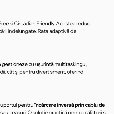
Free și Circadian Friendly. Acestea reduc
izării îndelungate. Rata adaptivă de
să gestioneze cu ușurință multitaskingul,
dii, cât și pentru divertisment, oferind
. Suportul pentru
încărcare inversă prin cablu de
u ceasuri. O soluție practică pentru călătorii și