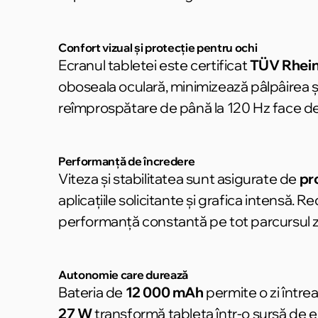
Confort vizual și protecție pentru ochi
Ecranul tabletei este certificat
TÜV Rhein
oboseala oculară, minimizează pâlpâirea și 
reîmprospătare de până la 120 Hz face deru
Performanță de încredere
Viteza și stabilitatea sunt asigurate de
pr
aplicațiile solicitante și grafica intensă. 
performanță constantă pe tot parcursul zi
Autonomie care durează
Bateria de
12 000 mAh
permite o zi întrea
27 W
transformă tableta într-o sursă de en