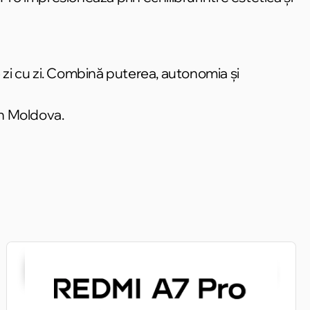
e zi cu zi. Combină puterea, autonomia și
în Moldova.