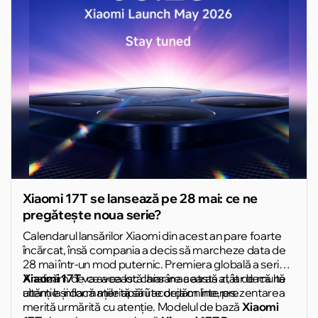
Xiaomi 17T se lansează pe 28 mai: ce ne
pregătește noua serie?
Calendarul lansărilor Xiaomi din acest an pare foarte
încărcat, însă compania a decis să marcheze data de
28 mai într-un mod puternic. Premiera globală a seriei
Xiaomi 17T
Analizăm de ce această lansare a atras atât de multă
va avea loc chiar în această zi, iar dacă ne
uităm la informațiile apărute deja online, prezentarea
atenție și dacă merită să îi acordăm interes.
merită urmărită cu atenție. Modelul de bază
Xiaomi