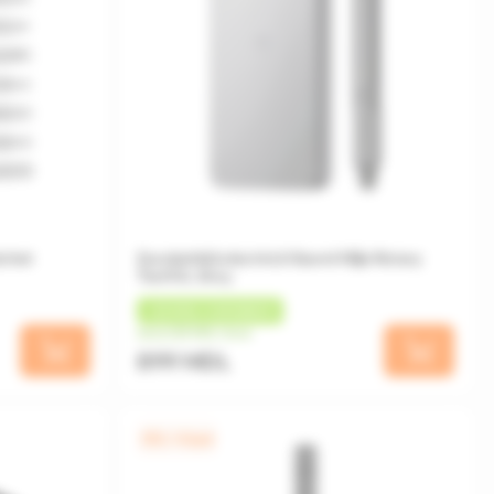
tchet
Șurubelniță electrică Xiaomi Mijia Rotary
Tool Kit, Grey
+
45 MDL
CASHBACK
de la 225 MDL/luna
899 MDL
0% / 4 luni