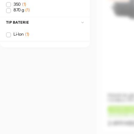
350
(1)
870 g
(1)
TIP BATERIE
Li-Ion
(1)
Mașină de găur
Cordless 12V
+
125 MDL
CA
de la 625 MDL/l
2 499 M