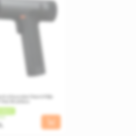
it și înșurubat Xiaomi Mijia
 Max Brushless
SHBACK
una
DL