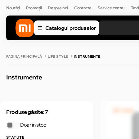
Noutăți
Promoții
Despre noi
Contacte
Service centru
Trad
Catalogul produselor
PAGINA PRINCIPALĂ
LIFE STYLE
INSTRUMENTE
Instrumente
0% / 4 luni
Produse găsite: 7
Doar în stoc
STATUTE