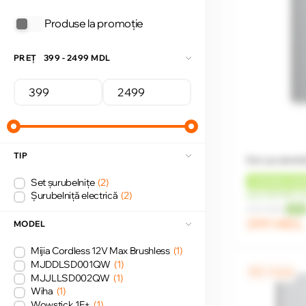
Produse la promoție
PREȚ
399 - 2499 MDL
TIP
Set șurubelniț
Set șurubelnițe
(2)
+
20 MDL
CAS
Șurubelniță electrică
(2)
de la 100 MDL/l
499 MDL
-20%
399 MDL
MODEL
Mijia Cordless 12V Max Brushless
(1)
MJDDLSD001QW
(1)
0% / 4 luni
MJJLLSD002QW
(1)
Wiha
(1)
Wowstick 1F+
(1)