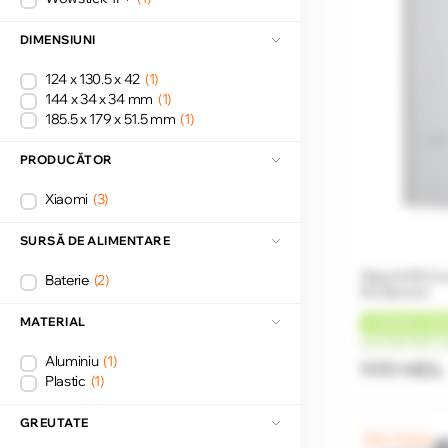
DIMENSIUNI
124 x 130.5 x 42
(1)
144 x 34 x 34 mm
(1)
185.5 x 179 x 51.5 mm
(1)
PRODUCĂTOR
Xiaomi
(3)
SURSĂ DE ALIMENTARE
Xiaomi Mi Co
Baterie
(2)
Kit Electric
MATERIAL
+
40 MDL
CAS
de la 250 MDL/l
Aluminiu
(1)
999 MDL
Plastic
(1)
GREUTATE
0% / 4 luni