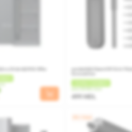
ă cu 24 de biți Mi & Wiha
șurubelniță Xiaomi Mi 16-in-1 Ra
Screwdriver
HBACK
+
25 MDL
CASHBACK
una
de la 125 MDL/luna
499 MDL
0% / 4 luni