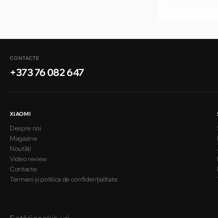
CONTACTE
+373 76 082 647
XIAOMI
Despre noi
Magazine
Noutăți
Video review
Contacte
Termeni și politica de confidențialitate