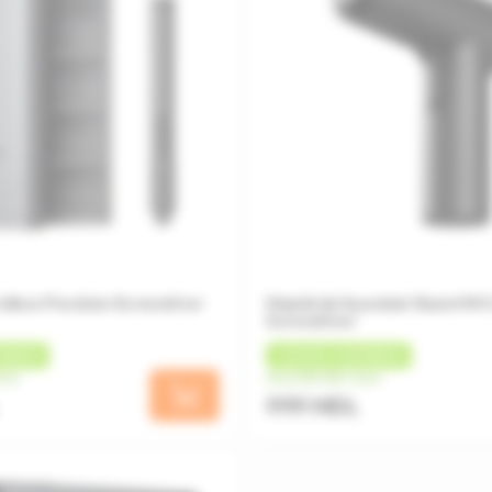
rdless Precision Screwdriver
Mașină de înșurubat Xiaomi Mi 
Screwdriver
HBACK
+
50 MDL
CASHBACK
una
de la 250 MDL/luna
999 MDL