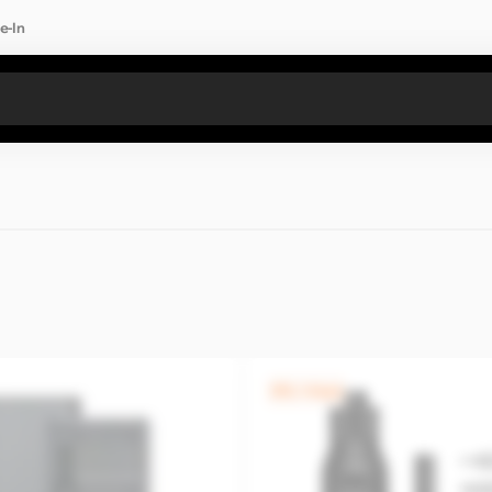
e-In
Toate rezultatele căutării [0 de produse]
0% / 4 luni