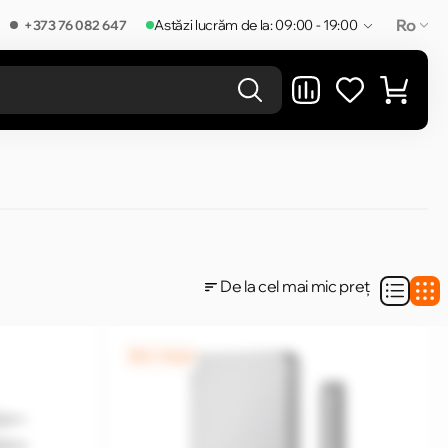
Ro
Astăzi lucrăm de la: 09:00 - 19:00
+373 76 082 647
REZULTATELE ÎN CATEGORIE
De la cel mai mic preț
0% / 4 luni