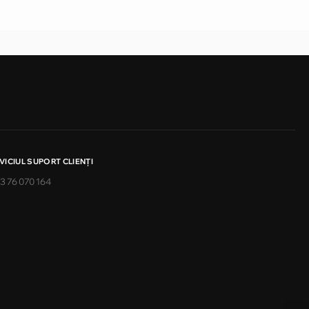
VICIUL SUPORT CLIENŢI
3 76 070 164