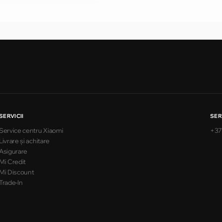
SERVICII
SER
Service centru Xiaomi
+37
Livrare și achitare
Asigurare
Mi Credit
Mi Discount
Trade-In