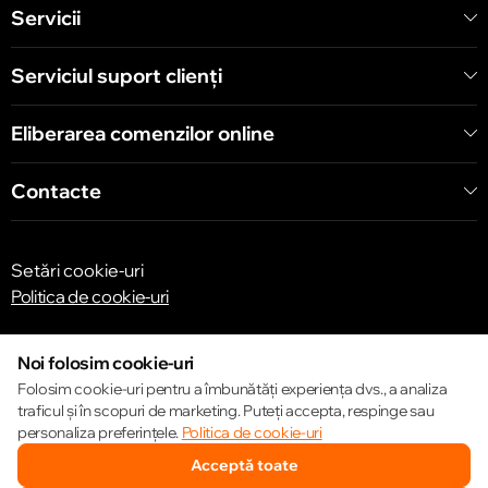
Servicii
Serviciul suport clienţi
Eliberarea comenzilor online
Contacte
Setări cookie-uri
Politica de cookie-uri
Noi folosim cookie-uri
Folosim cookie-uri pentru a îmbunătăți experiența dvs., a analiza
traficul și în scopuri de marketing. Puteți accepta, respinge sau
© 2013 – 2026 ECOM
personaliza preferințele.
Politica de cookie-uri
Acceptă toate