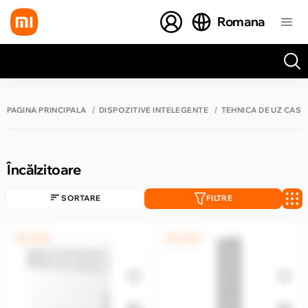
Romana
Toate rezultatele căutării [0 de produse]
PAGINA PRINCIPALĂ
DISPOZITIVE INTELEGENTE
TEHNICA DE UZ CASN
Încălzitoare
SORTARE
FILTRE
0% / 12 luni
0% / 12 luni