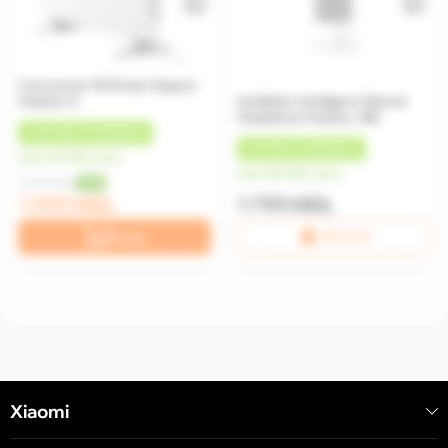
Convector Mi Smart Space
Heater S
Incălzitor inteligent Xiaomi
Graphene Heater, Alb
+
100 MDL
CASHBACK
+
90 MDL
CASHBACK
de la 167 MDL/luna
de la 150 MDL/luna
2 599 MDL
-23%
1 999 MDL
1 799 MDL
În coș
Află primul!
Xiaomi