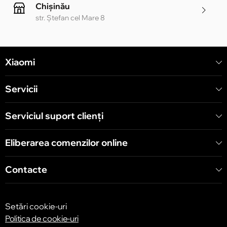
Chișinău
str. Ștefan cel Mare 8
Chișinău
Xiaomi
str. Alecu Russo 1 CC «Soiuz»
Servicii
Chișinău
str. A. Pușkin 32
Serviciul suport clienţi
Eliberarea comenzilor online
Chișinău
str. Arborilor 21, CC «Shopping MallDova»
Contacte
Setări cookie-uri
Politica de cookie-uri