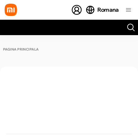
Romana
Toate rezultatele căutării [0 de produse]
PAGINA PRINCIPALĂ