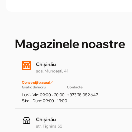
Magazinele noastre
Chișinău
șos. Muncești, 41
Construiți traseul
Grafic de lucru
Contacte
Luni - Vin: 09:00 - 20:00
+373 76 082 647
Sîm - Dum: 09:00 - 19:00
Chișinău
str. Tighina 55