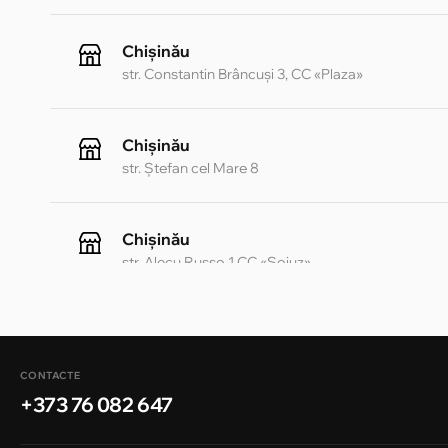
Chișinău
str. Constantin Brâncuși 3, CC «Plaza»
Chișinău
str. Ștefan cel Mare 8
Chișinău
str. Alecu Russo 1 CC «Soiuz»
Chișinău
str. A. Pușkin 32
CONTACTE
+373 76 082 647
Chișinău