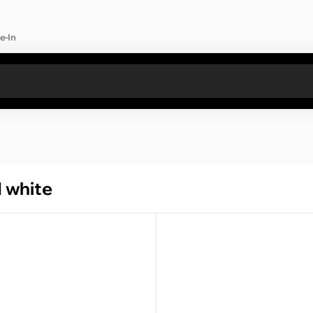
e-In
Toate rezultatele căutării [0 de produse]
 white