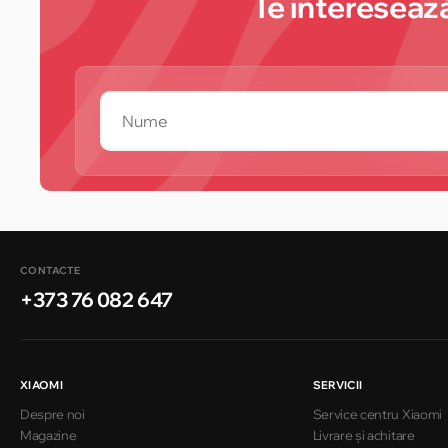
Te interesează
CONTACTE
+373 76 082 647
XIAOMI
SERVICII
Despre noi
Service centru Xiaomi
Magazine
Livrare și achitare