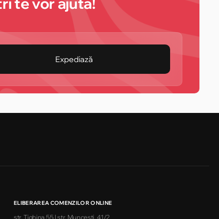
i te vor ajuta!
Expediază
ELIBERAREA COMENZILOR ONLINE
str. Tighina 55 | str. Muncești, 41/2