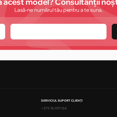
 acest model? Consultanții noștr
Lasă-ne numărul tău pentru a te suna.
SERVICIUL SUPORT CLIENŢI
+373 76 070 164