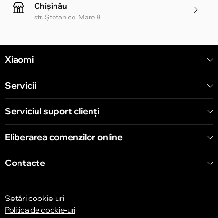
Chișinău
str. Ștefan cel Mare 8
Chișinău
Xiaomi
str. Alecu Russo 1 CC «Soiuz»
Servicii
Chișinău
str. A. Pușkin 32
Serviciul suport clienţi
Eliberarea comenzilor online
Chișinău
str. Arborilor 21, CC «Shopping MallDova»
Contacte
Setări cookie-uri
Politica de cookie-uri