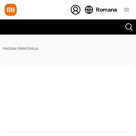
Romana
Toate rezultatele căutării [0 de produse]
PAGINA PRINCIPALĂ