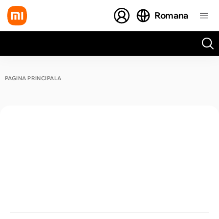
Romana
Toate rezultatele căutării [0 de produse]
PAGINA PRINCIPALĂ