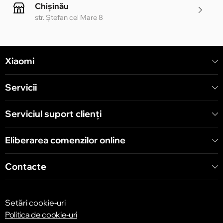
Chișinău
str. Ștefan cel Mare 8
Chișinău
Xiaomi
str. Alecu Russo 1 CC «Soiuz»
Servicii
Chișinău
str. A. Pușkin 32
Serviciul suport clienţi
Eliberarea comenzilor online
Chișinău
str. Arborilor 21, CC «Shopping MallDova»
Contacte
Setări cookie-uri
Politica de cookie-uri