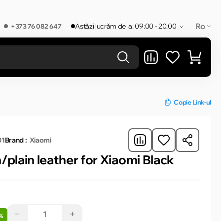
Ro
Astăzi lucrăm de la: 09:00 - 20:00
+373 76 082 647
REZULTATELE ÎN CATEGORIE
Copie Link-ul
01
Brand :
Xiaomi
/plain leather for Xiaomi Black
−
+
%