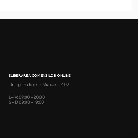
ELIBERAREA COMENZILOR ONLINE
str. Tighina 55 | str. Muncești, 41/2
L – V: 09:00 – 20:00
S – D 09:00 – 19:00