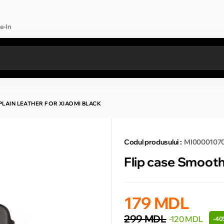
e-In
Toate rezultatele căutării [0 de produse]
LAIN LEATHER FOR XIAOMI BLACK
Codul produsului :
MI0000107
Flip case Smooth
179 MDL
299 MDL
-120 MDL
-40