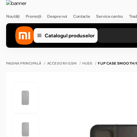
Noutăți
Promoții
Despre noi
Contacte
Service centru
Trad
Catalogul produselor
PAGINA PRINCIPALĂ
ACCESORII GSM
HUSE
FLIP CASE SMOOTH/P