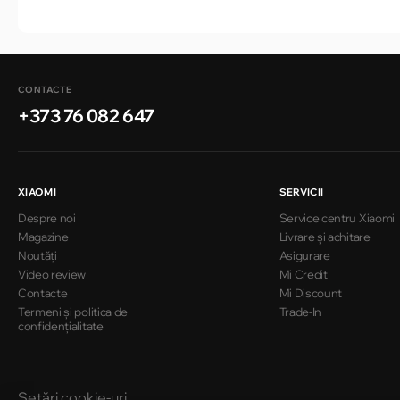
CONTACTE
+373 76 082 647
XIAOMI
SERVICII
Despre noi
Service centru Xiaomi
Magazine
Livrare și achitare
Noutăți
Asigurare
Video review
Mi Credit
Contacte
Mi Discount
Termeni și politica de
Trade-In
confidențialitate
Setări cookie-uri