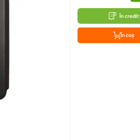
În credit
În coș