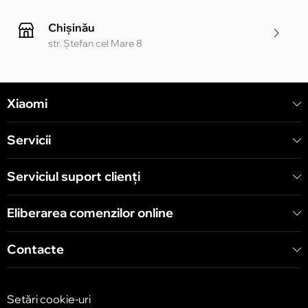
Chișinău
str. Ștefan cel Mare 8
Chișinău
Xiaomi
str. Alecu Russo 1 CC «Soiuz»
Servicii
Chișinău
str. A. Pușkin 32
Serviciul suport clienţi
Eliberarea comenzilor online
Chișinău
str. Arborilor 21, CC «Shopping MallDova»
Contacte
Setări cookie-uri