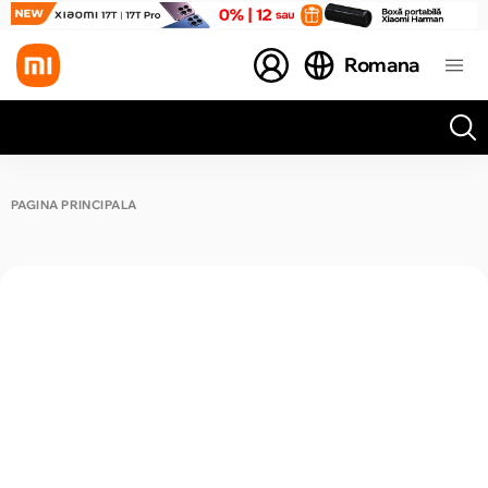
Romana
Toate rezultatele căutării [0 de produse]
PAGINA PRINCIPALĂ