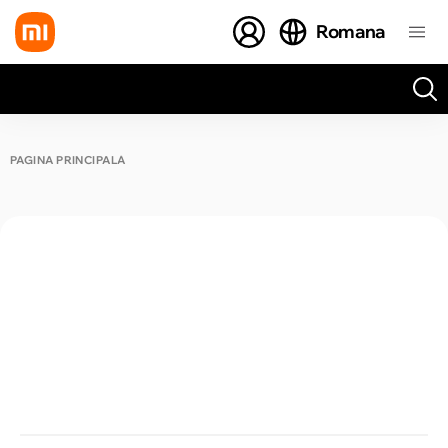
Romana
Toate rezultatele căutării [0 de produse]
PAGINA PRINCIPALĂ