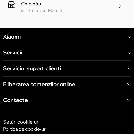
Chișinău
str. Ștefan cel Mare 8
Chișinău
Xiaomi
str. Alecu Russo 1 CC «Soiuz»
Servicii
Chișinău
str. A. Pușkin 32
Serviciul suport clienţi
Eliberarea comenzilor online
Chișinău
str. Arborilor 21, CC «Shopping MallDova»
Contacte
Setări cookie-uri
Politica de cookie-uri