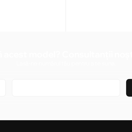
 acest model? Consultanții noștr
Lasă-ne numărul tău pentru a te suna.