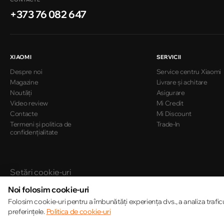
+373 76 082 647
XIAOMI
SERVICII
Despre noi
Service centru Xiaomi
Magazine
Livrare și achitare
Noutăți
Asigurare
Video review
Mi Credit
Contacte
Mi Discount
Termeni și politica de
Trade-In
confidențialitate
Setări cookie-uri
Politica de cookie-uri
Noi folosim cookie-uri
Folosim cookie-uri pentru a îmbunătăți experiența dvs., a analiza trafic
© 2013 – 2026 ECOM
preferințele.
Politica de cookie-uri