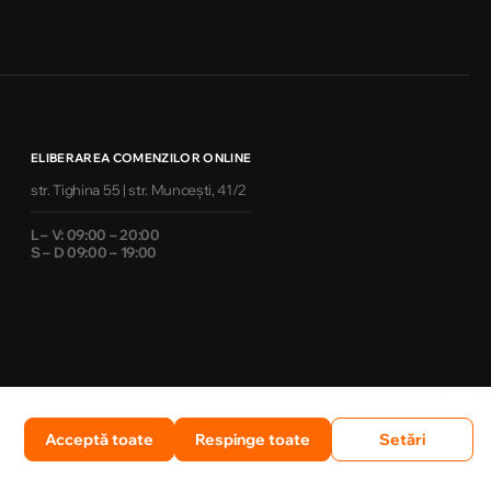
ELIBERAREA COMENZILOR ONLINE
str. Tighina 55 | str. Muncești, 41/2
L – V: 09:00 – 20:00
S – D 09:00 – 19:00
Acceptă toate
Respinge toate
Setări