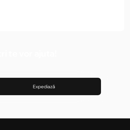
i te vor ajuta!
Expediază