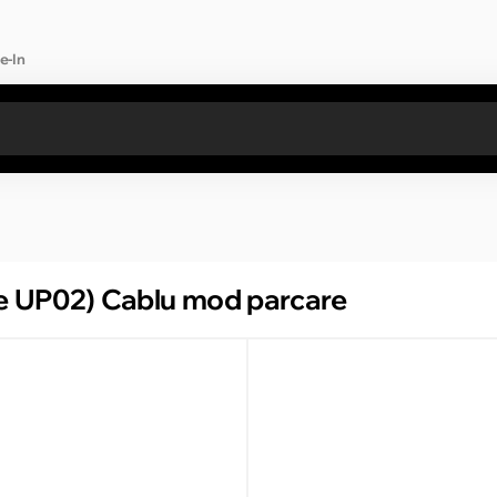
e-In
Toate rezultatele căutării [0 de produse]
ve UP02) Cablu mod parcare