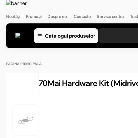
Noutăți
Promoții
Despre noi
Contacte
Service centru
Trad
Catalogul produselor
PAGINA PRINCIPALĂ
70Mai Hardware Kit (Midri