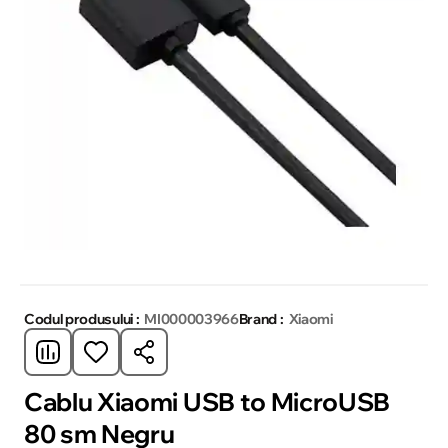
Codul produsului :
MI000003966
Brand :
Xiaomi
Cablu Xiaomi USB to MicroUSB
80 sm Negru