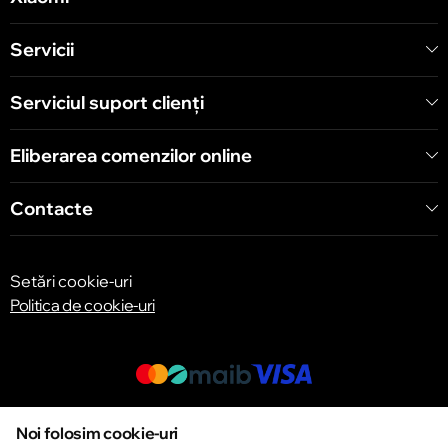
Servicii
Chișinău
str. A. Pușkin 32
Serviciul suport clienţi
Eliberarea comenzilor online
Chișinău
str. Arborilor 21, CC «Shopping MallDova»
Contacte
Setări cookie-uri
Politica de cookie-uri
© 2013 – 2026 ECOM
Noi folosim cookie-uri