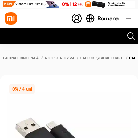
Romana
Toate rezultatele căutării [0 de produse]
PAGINA PRINCIPALĂ
ACCESORII GSM
CABLURI ȘI ADAPTOARE
CABL
0% / 4 luni