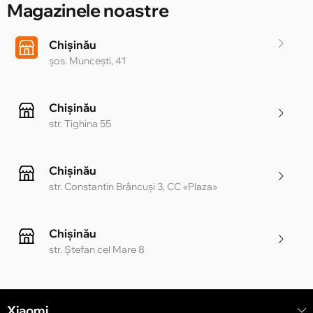
Magazinele noastre
Chișinău
șos. Muncești, 41
Chișinău
str. Tighina 55
Chișinău
str. Constantin Brâncuși 3, CC «Plaza»
Chișinău
str. Ștefan cel Mare 8
Chișinău
Xiaomi
str. Alecu Russo 1 CC «Soiuz»