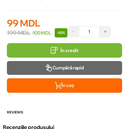
99 MDL
−
+
199 MDL
-100 MDL
-50%
În credit
Cumpără rapid
În coș
REVIEWS
Recenziile produsului